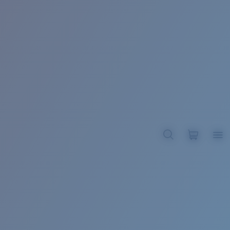
BROADBILL II XL