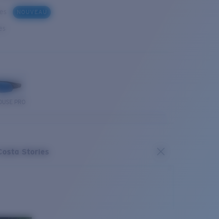
ues
NOUVEAU
es
OUSE PRO
Costa Stories