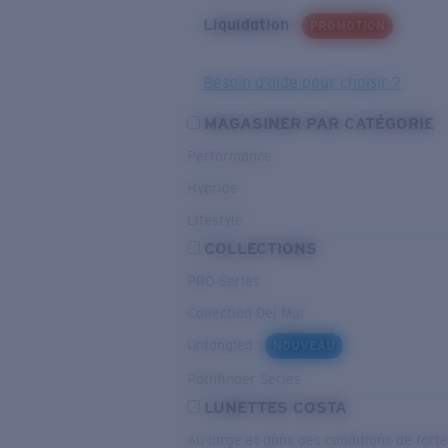
Liquidation
PROMOTION
Besoin d’aide pour choisir ?
MAGASINER PAR CATÉGORIE
Performance
Hybride
Lifestyle
COLLECTIONS
PRO Series
Collection Del Mar
Untangled
NOUVEAU
Pathfinder Series
LUNETTES COSTA
Au large et dans des conditions de fort