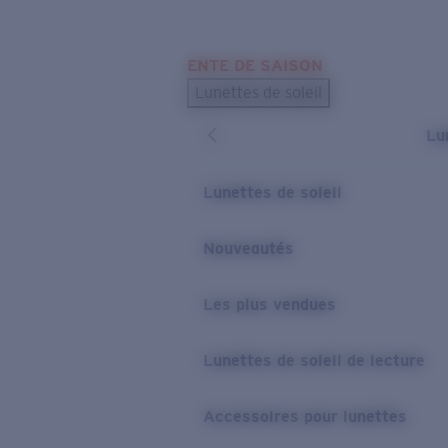
Skip to main content
ENTE DE SAISON
LES PLUS RECHERCHÉS
Lunettes de soleil
Meilleures ventes de lunettes de soleil
Lu
Nouveaux modèles solaires
LIENS UTILES
Lunettes de soleil
Verres de rechange
Nouveautés
Garantie et Réparations
Les plus vendues
Lunettes de soleil de lecture
Accessoires pour lunettes