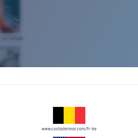
e en kayak
www.costadelmar.com/fr-be