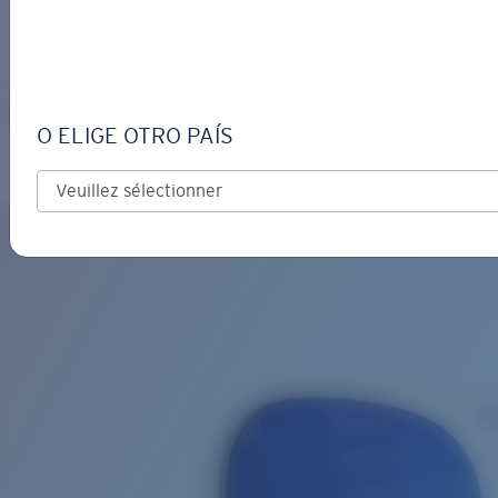
S’IDENTIFIER / CRÉER UN C
Obtenir de l'aide
Suivi de commande
GRAND CATALINA
OBJECTIF MIS À JOUR
AJOUTÉ AU PANIER!
O ELIGE OTRO PAÍS
Polarisé
Matériau biosourcé
Prix :
Gratuit
Quantité:
Prix :
Gratuit
Quantité: