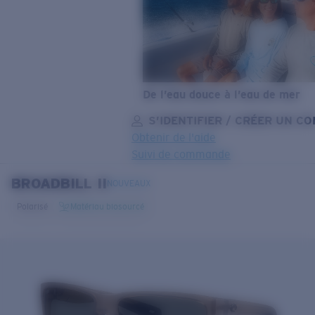
De l’eau douce à l’eau de mer
S’IDENTIFIER / CRÉER UN C
Obtenir de l'aide
Suivi de commande
BROADBILL II
OBJECTIF MIS À JOUR
AJOUTÉ AU PANIER!
NOUVEAUX
Polarisé
Matériau biosourcé
Prix :
Gratuit
Quantité:
Prix :
Gratuit
Quantité: