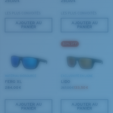
251,00 €
251,00 €
LES PLUS CONVOITÉS
LES PLUS CONVOITÉS
AJOUTER AU
AJOUTER AU
PANIER
PANIER
S
M
50% OFF
Jusqu’au bout?
Vous cherchez peut-être une monture de
petite
ou de
taille
moyenne
.
MATÉRIAU BIOSOURCÉ
EXCLUSIVITÉ EN LIGNE
FERG XL
LIDO
284,00 €
267,00 €
133,50 €
AJOUTER AU
AJOUTER AU
PANIER
PANIER