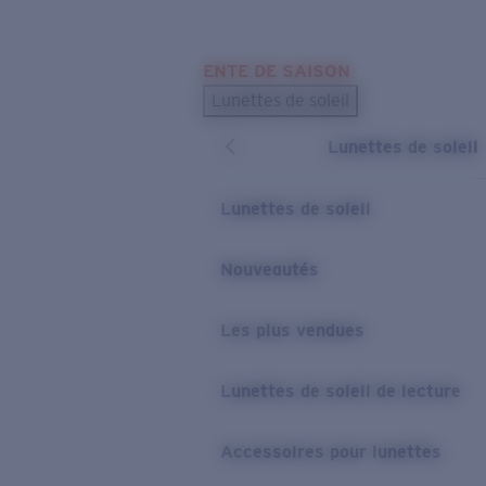
Skip to main content
ENTE DE SAISON
LES PLUS RECHERCHÉS
Lunettes de soleil
Meilleures ventes de lunettes de soleil
Lunettes de soleil
Nouveaux modèles solaires
LIENS UTILES
Lunettes de soleil
Verres de rechange
Nouveautés
Garantie et Réparations
Les plus vendues
Lunettes de soleil de lecture
Accessoires pour lunettes