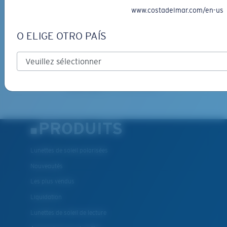
www.costadelmar.com/en-us
*Adresse e-mail
O ELIGE OTRO PAÍS
INSCRIVEZ-VOUS
By clicking "SIGN UP", you agree to receive our emails for
information on the latest brand stories, products, promotions
and exclusive offers reserved for our subscribers. See our
Privacy Policy
for complete details.
PRODUITS
Lunettes de soleil polarisées
Nouveautés
Les plus vendus
Liquidation
Lunettes de soleil de lecture