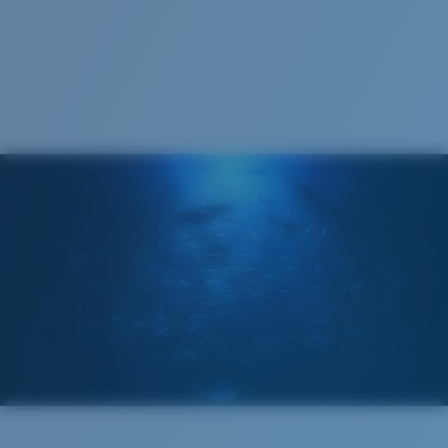
Cleaning Cloth
®
LIAISON COVALENTE C-WALL
COUCHE DE VERRE
MIROIR ENCAPSULÉ
POLARIZED FILM
FILM POLARISANT
®
LIAISON COVALENTE C-WALL
Standard
Ajustement Standard
Un grand verre frontal conçu pour s'adapter aux
personnes ayant une tête de taille moyenne.