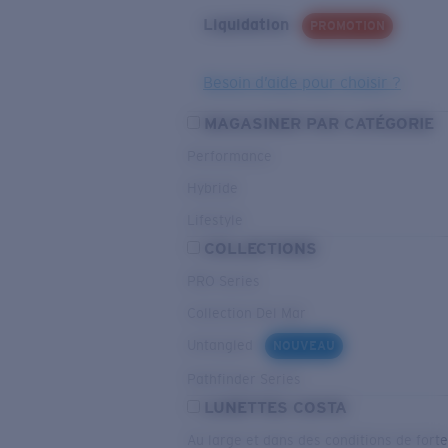
Liquidation
PROMOTION
Besoin d’aide pour choisir ?
MAGASINER PAR CATÉGORIE
Performance
Hybride
Lifestyle
COLLECTIONS
PRO Series
Collection Del Mar
Untangled
NOUVEAU
Pathfinder Series
LUNETTES COSTA
Au large et dans des conditions de fort