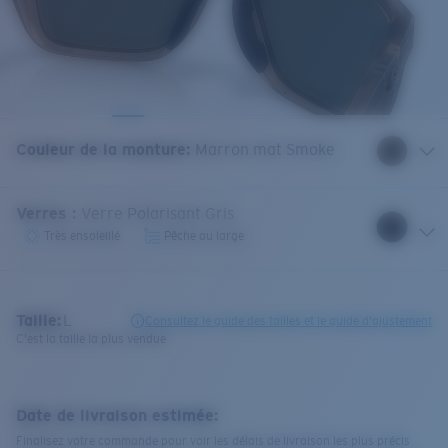
Couleur de la monture
:
Marron mat Smoke
Verres
:
Verre Polarisant Gris
Très ensoleillé
Pêche au large
Taille:
L
Consultez le guide des tailles et le guide d'ajustement
C'est la taille la plus vendue
Date de livraison estimée:
Finalisez votre commande pour voir les délais de livraison les plus précis