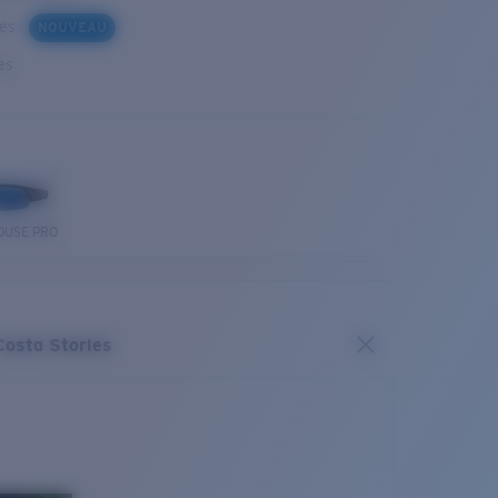
ues
NOUVEAU
es
OUSE PRO
Costa Stories