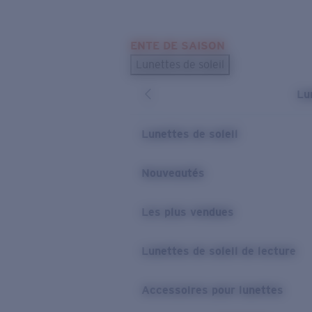
Skip to main content
ENTE DE SAISON
LES PLUS RECHERCHÉS
Lunettes de soleil
Meilleures ventes de lunettes de soleil
Lu
Nouveaux modèles solaires
LIENS UTILES
Lunettes de soleil
Verres de rechange
Nouveautés
Garantie et Réparations
Les plus vendues
Lunettes de soleil de lecture
Accessoires pour lunettes