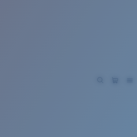
BROADBILL II XL