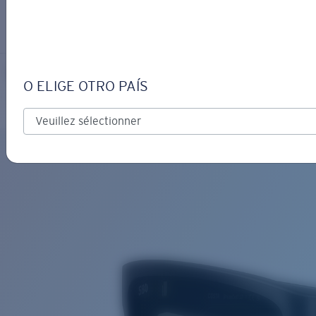
S’IDENTIFIER / CRÉER UN C
Obtenir de l'aide
Suivi de commande
BROADBILL II
OBJECTIF MIS À JOUR
AJOUTÉ AU PANIER!
O ELIGE OTRO PAÍS
Polarisé
Matériau biosourcé
Prix :
Gratuit
Quantité:
Prix :
Gratuit
Quantité: