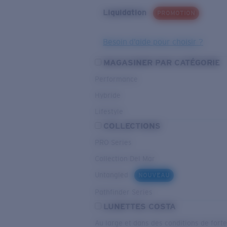
Liquidation
PROMOTION
Besoin d’aide pour choisir ?
MAGASINER PAR CATÉGORIE
Performance
Hybride
Lifestyle
COLLECTIONS
PRO Series
Collection Del Mar
Untangled
NOUVEAU
Pathfinder Series
LUNETTES COSTA
Au large et dans des conditions de fort