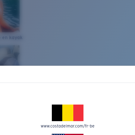
e en kayak
www.costadelmar.com/fr-be