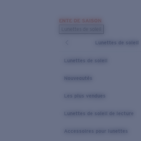
Skip to main content
ENTE DE SAISON
LES PLUS RECHERCHÉS
Lunettes de soleil
Meilleures ventes de lunettes de soleil
Lunettes de soleil
Nouveaux modèles solaires
LIENS UTILES
Lunettes de soleil
Verres de rechange
Nouveautés
Garantie et Réparations
Les plus vendues
Lunettes de soleil de lecture
Accessoires pour lunettes