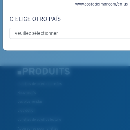
www.costadelmar.com/en-us
*Adresse e-mail
O ELIGE OTRO PAÍS
INSCRIVEZ-VOUS
By clicking "SIGN UP", you agree to receive our emails for
information on the latest brand stories, products, promotions
and exclusive offers reserved for our subscribers. See our
Privacy Policy
for complete details.
PRODUITS
Lunettes de soleil polarisées
Nouveautés
Les plus vendus
Liquidation
Lunettes de soleil de lecture
Accessoires pour lunettes