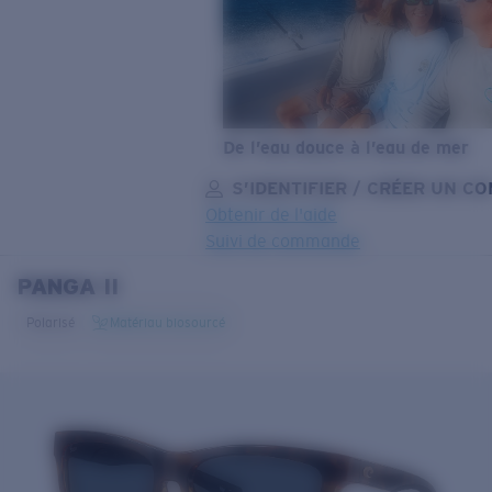
De l’eau douce à l’eau de mer
S’IDENTIFIER / CRÉER UN C
Obtenir de l'aide
Suivi de commande
PANGA II
OBJECTIF MIS À JOUR
AJOUTÉ AU PANIER!
Polarisé
Matériau biosourcé
Prix :
Gratuit
Quantité:
Prix :
Gratuit
Quantité: