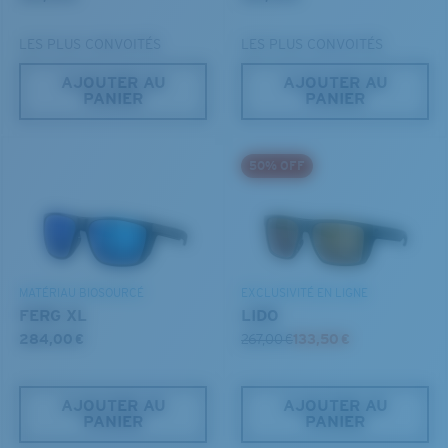
LES PLUS CONVOITÉS
LES PLUS CONVOITÉS
AJOUTER AU
AJOUTER AU
PANIER
PANIER
S
M
50% OFF
®
LIAISON COVALENTE C-WALL
Jusqu’au bout?
MIROIR (EN OPTION)
Vous cherchez peut-être une monture de
petite
ou de
VERRES EN POLYCARBONATE
taille
moyenne
.
FILM POLARISANT
VERRES EN POLYCARBONATE
MATÉRIAU BIOSOURCÉ
EXCLUSIVITÉ EN LIGNE
®
LIAISON COVALENTE C-WALL
FERG XL
LIDO
284,00 €
267,00 €
133,50 €
AJOUTER AU
AJOUTER AU
PANIER
PANIER