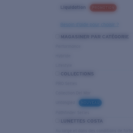
Liquidation
PROMOTION
Besoin d’aide pour choisir ?
MAGASINER PAR CATÉGORIE
Performance
Hybride
Lifestyle
COLLECTIONS
PRO Series
Collection Del Mar
Untangled
NOUVEAU
Pathfinder Series
LUNETTES COSTA
Au large et dans des conditions de fort