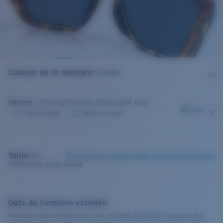
Couleur de la monture
:
Écaille
Verres
:
Polycarbonate Polarisant Gris
Très ensoleillé
Pêche au large
Taille:
XL
Consultez le guide des tailles et le guide d'ajustement
C'est la taille la plus vendue
Date de livraison estimée:
Finalisez votre commande pour voir les délais de livraison les plus précis