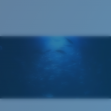
Cleaning Cloth
®
LIAISON COVALENTE C-WALL
COUCHE DE VERRE
MIROIR ENCAPSULÉ
POLARIZED FILM
FILM POLARISANT
®
LIAISON COVALENTE C-WALL
Large
Ajustement Large
Un grand verre frontal conçu pour s'adapter aux
personnes ayant une tête large.