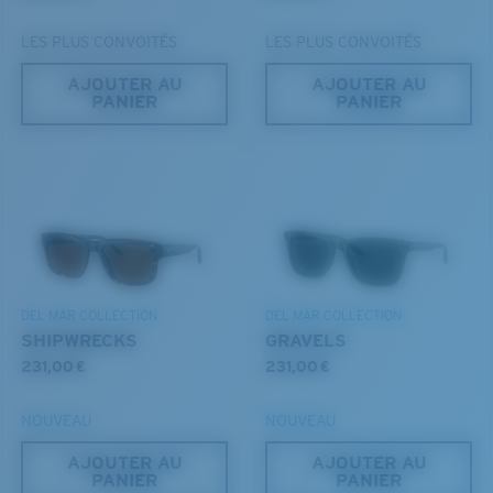
LES PLUS CONVOITÉS
LES PLUS CONVOITÉS
AJOUTER AU
AJOUTER AU
PANIER
PANIER
S
M
Jusqu’au bout?
Vous cherchez peut-être une monture de
petite
ou de
taille
moyenne
.
DEL MAR COLLECTION
DEL MAR COLLECTION
SHIPWRECKS
GRAVELS
231,00 €
231,00 €
NOUVEAU
NOUVEAU
AJOUTER AU
AJOUTER AU
PANIER
PANIER