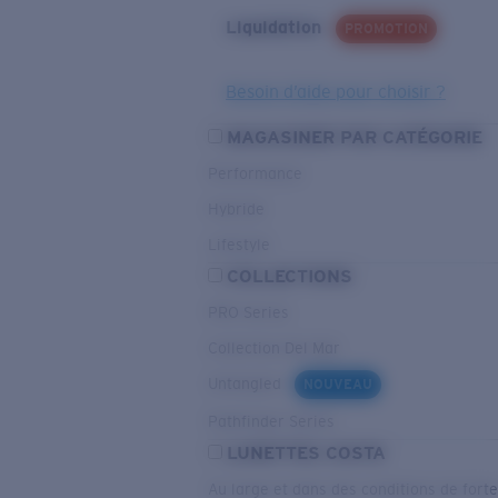
Liquidation
PROMOTION
Besoin d’aide pour choisir ?
MAGASINER PAR CATÉGORIE
Performance
Hybride
Lifestyle
COLLECTIONS
PRO Series
Collection Del Mar
Untangled
NOUVEAU
Pathfinder Series
LUNETTES COSTA
Au large et dans des conditions de fort