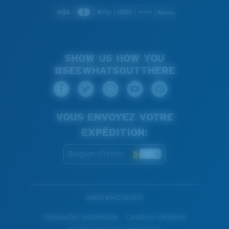
SHOW US HOW YOU
#SEEWHATSOUTTHERE
VOUS ENVOYEZ VOTRE
EXPÉDITION:
Belgium (French)
WebID #
942082876
Politique De Confidentialité
Conditions Générales