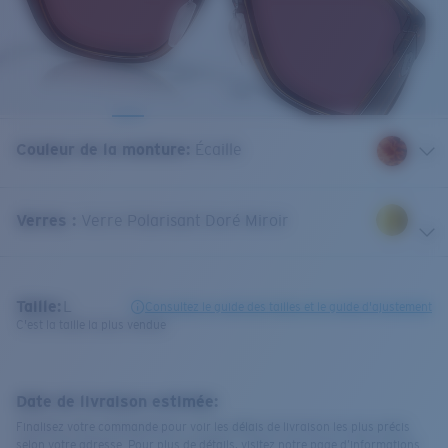
Couleur de la monture
:
Écaille
Verres
:
Verre Polarisant Doré Miroir
Taille:
L
Consultez le guide des tailles et le guide d'ajustement
C'est la taille la plus vendue
Date de livraison estimée:
Finalisez votre commande pour voir les délais de livraison les plus précis
selon votre adresse. Pour plus de détails, visitez notre page d’informations