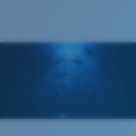
Cleaning Cloth
®
LIAISON COVALENTE C-WALL
COUCHE DE VERRE
MIROIR ENCAPSULÉ
POLARIZED FILM
FILM POLARISANT
®
LIAISON COVALENTE C-WALL
Standard
Ajustement Standard
Un grand verre frontal conçu pour s'adapter aux
personnes ayant une tête de taille moyenne.