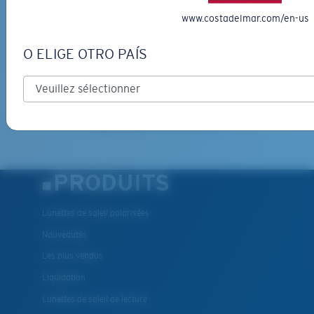
www.costadelmar.com/en-us
*Adresse e-mail
O ELIGE OTRO PAÍS
INSCRIVEZ-VOUS
By clicking "SIGN UP", you agree to receive our emails for
information on the latest brand stories, products, promotions
and exclusive offers reserved for our subscribers. See our
Privacy Policy
for complete details.
PRODUITS
Lunettes de soleil polarisées
Nouveautés
Les plus vendus
Liquidation
Lunettes de soleil de lecture