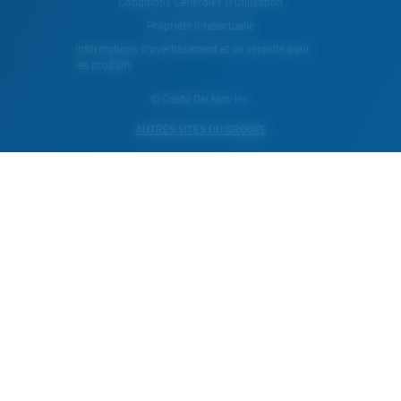
Conditions Generales D’utilisation
Propriété Intellectuelle
Informations d'avertissement et de sécurité pour
les produits
© Costa Del Mar, Inc.
AUTRES SITES DU GROUPE