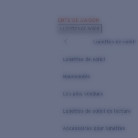
Skip to main content
ENTE DE SAISON
LES PLUS RECHERCHÉS
Lunettes de soleil
Meilleures ventes de lunettes de soleil
Lunettes de soleil
Nouveaux modèles solaires
LIENS UTILES
Lunettes de soleil
Verres de rechange
Nouveautés
Garantie et Réparations
Les plus vendues
Lunettes de soleil de lecture
Accessoires pour lunettes