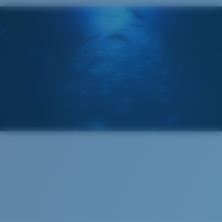
®
LIAISON COVALENTE C-WALL
COUCHE DE VERRE
MIROIR ENCAPSULÉ
POLARIZED FILM
FILM POLARISANT
®
LIAISON COVALENTE C-WALL
Standard
Ajustement Standard
Un grand verre frontal conçu pour s'adapter aux
personnes ayant une tête de taille moyenne.
Clarté supérieure et résistance aux rayures
Courbure de base 8 décentrée - Protection
Le verre fournit une matière d’une clarté optimale