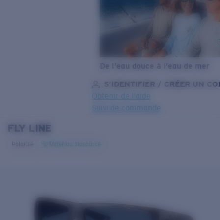
De l’eau douce à l’eau de mer
S’IDENTIFIER / CRÉER UN C
Obtenir de l'aide
Suivi de commande
FLY LINE
OBJECTIF MIS À JOUR
AJOUTÉ AU PANIER!
Polarisé
Matériau biosourcé
Prix :
Gratuit
Quantité:
Prix :
Gratuit
Quantité: