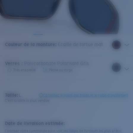
Couleur de la monture
:
Écaille de tortue mat
Verres
:
Polycarbonate Polarisant Gris
Très ensoleillé
Pêche au large
Taille:
L
Consultez le guide des tailles et le guide d'ajustement
C'est la taille la plus vendue
Date de livraison estimée:
Finalisez votre commande pour voir les délais de livraison les plus précis