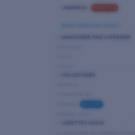
Liquidation
PROMOTION
Besoin d’aide pour choisir ?
MAGASINER PAR CATÉGORIE
Performance
Hybride
Lifestyle
COLLECTIONS
PRO Series
Collection Del Mar
Untangled
NOUVEAU
Pathfinder Series
LUNETTES COSTA
Au large et dans des conditions de fort