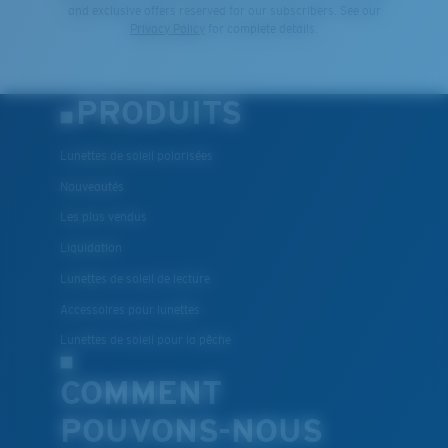
and exclusive offers reserved for our subscribers. See our
Privacy Policy
for complete details.
PRODUITS
Lunettes de soleil polarisées
Nouveautés
Les plus vendus
Liquidation
Lunettes de soleil de lecture
Accessoires pour lunettes
Lunettes de soleil pour la pêche
COMMENT
POUVONS-NOUS