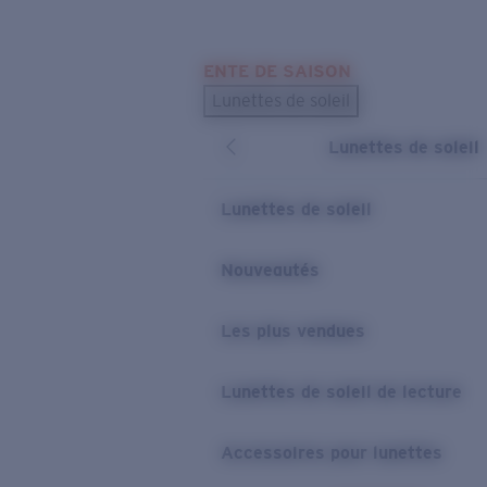
Skip to main content
ENTE DE SAISON
LES PLUS RECHERCHÉS
Lunettes de soleil
Meilleures ventes de lunettes de soleil
Lunettes de soleil
Nouveaux modèles solaires
LIENS UTILES
Lunettes de soleil
Verres de rechange
Nouveautés
Garantie et Réparations
Les plus vendues
Lunettes de soleil de lecture
Accessoires pour lunettes