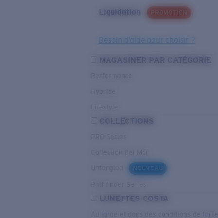
Liquidation
PROMOTION
Besoin d’aide pour choisir ?
MAGASINER PAR CATÉGORIE
Performance
Hybride
Lifestyle
COLLECTIONS
PRO Series
Collection Del Mar
Untangled
NOUVEAU
Pathfinder Series
LUNETTES COSTA
Au large et dans des conditions de fort