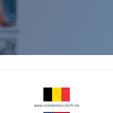
e en kayak
www.costadelmar.com/fr-be