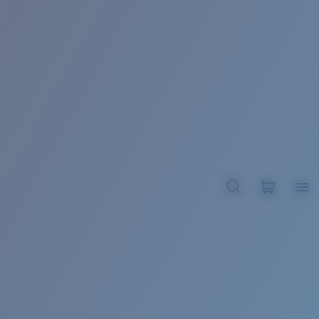
BROADBILL II XL