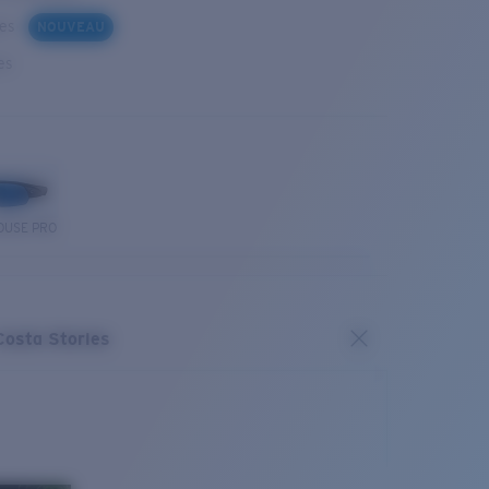
ues
NOUVEAU
es
OUSE PRO
Costa Stories