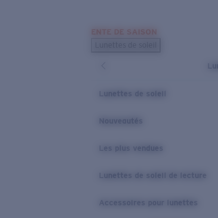
Skip to main content
ENTE DE SAISON
LES PLUS RECHERCHÉS
Lunettes de soleil
Meilleures ventes de lunettes de soleil
Lu
Nouveaux modèles solaires
LIENS UTILES
Lunettes de soleil
Verres de rechange
Nouveautés
Garantie et Réparations
Les plus vendues
Lunettes de soleil de lecture
Accessoires pour lunettes