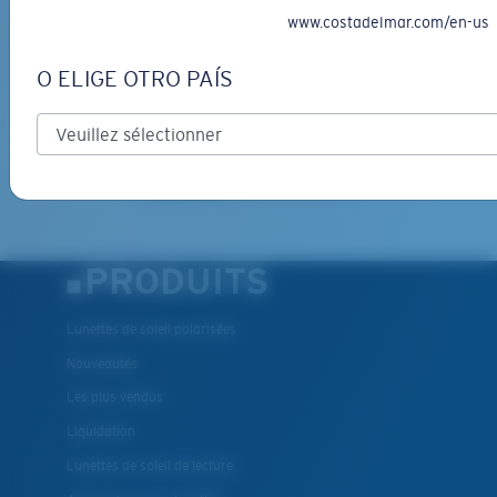
www.costadelmar.com/en-us
*Adresse e-mail
O ELIGE OTRO PAÍS
INSCRIVEZ-VOUS
By clicking "SIGN UP", you agree to receive our emails for
information on the latest brand stories, products, promotions
and exclusive offers reserved for our subscribers. See our
Privacy Policy
for complete details.
PRODUITS
Lunettes de soleil polarisées
Nouveautés
Les plus vendus
Liquidation
Lunettes de soleil de lecture