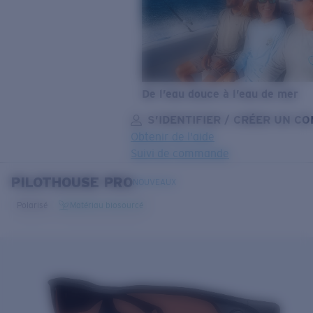
De l’eau douce à l’eau de mer
S’IDENTIFIER / CRÉER UN C
Obtenir de l'aide
Suivi de commande
PILOTHOUSE PRO
OBJECTIF MIS À JOUR
AJOUTÉ AU PANIER!
NOUVEAUX
Polarisé
Matériau biosourcé
Prix :
Gratuit
Quantité:
Prix :
Gratuit
Quantité: