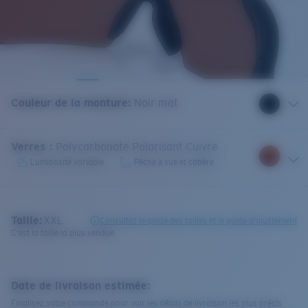
Couleur de la monture
:
Noir mat
Verres
:
Polycarbonate Polarisant Cuivre
Luminosité variable
Pêche à vue et côtière
Taille:
XXL
Consultez le guide des tailles et le guide d'ajustement
C'est la taille la plus vendue
Date de livraison estimée:
Finalisez votre commande pour voir les délais de livraison les plus précis