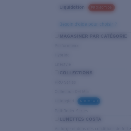
Liquidation
PROMOTION
Besoin d’aide pour choisir ?
MAGASINER PAR CATÉGORIE
Performance
Hybride
Lifestyle
COLLECTIONS
PRO Series
Collection Del Mar
Untangled
NOUVEAU
Pathfinder Series
LUNETTES COSTA
Au large et dans des conditions de fort