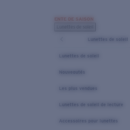
Skip to main content
ENTE DE SAISON
LES PLUS RECHERCHÉS
Lunettes de soleil
Meilleures ventes de lunettes de soleil
Lunettes de soleil
Nouveaux modèles solaires
LIENS UTILES
Lunettes de soleil
Verres de rechange
Nouveautés
Garantie et Réparations
Les plus vendues
Lunettes de soleil de lecture
Accessoires pour lunettes