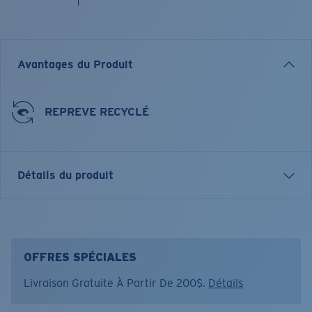
Avantages du Produit
REPREVE RECYCLÉ
Détails du produit
Casquette de camionneur Hang Loose
CARACTÉRISTIQUES
• Coupe régulière
OFFRES SPÉCIALES
• Taille universelle
Livraison Gratuite À Partir De 200$.
Détails
• Casquette à cinq panneaux et avant en mousse
• Logo avant sur pièce plaquée