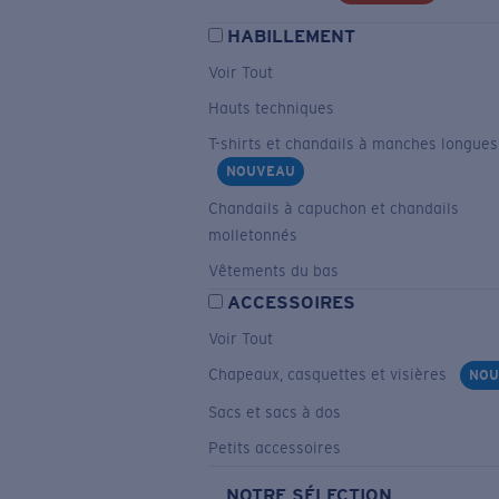
HABILLEMENT
Voir Tout
Hauts techniques
T-shirts et chandails à manches longues
NOUVEAU
Chandails à capuchon et chandails
molletonnés
Vêtements du bas
ACCESSOIRES
Voir Tout
Chapeaux, casquettes et visières
NOU
Sacs et sacs à dos
Petits accessoires
NOTRE SÉLECTION