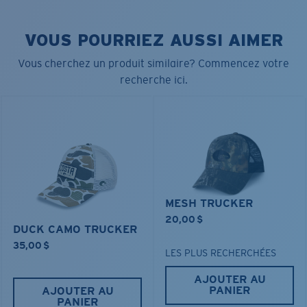
• Fermeture réglable
• Insertion du bord de chapeau fabriquée à 100 % de
VOUS POURRIEZ AUSSI AIMER
matériaux recyclés
Vous cherchez un produit similaire? Commencez votre
Nom du modèle:
Hang Loose Trucker
recherche ici.
Article n°.:
HA 162NV
Couleur:
Bleu marine
MESH TRUCKER
20,00 $
DUCK CAMO TRUCKER
35,00 $
LES PLUS RECHERCHÉES
AJOUTER AU
PANIER
AJOUTER AU
PANIER