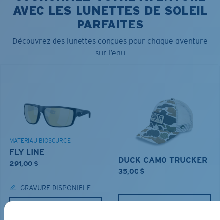
AVEC LES LUNETTES DE SOLEIL
PARFAITES
Découvrez des lunettes conçues pour chaque aventure
sur l’eau
MATÉRIAU BIOSOURCÉ
FLY LINE
DUCK CAMO TRUCKER
291,00 $
35,00 $
GRAVURE DISPONIBLE
AJOUTER AU
AJOUTER AU
PANIER
PANIER