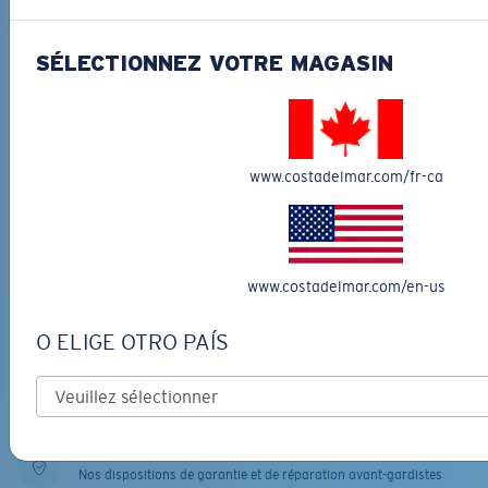
SÉLECTIONNEZ VOTRE MAGASIN
www.costadelmar.com/fr-ca
MESH TRUCKER
MATÉRIAU BIOSOURCÉ
RINCON II
20,00 $
336,00 $
LES PLUS RECHERCHÉES
www.costadelmar.com/en-us
LES PLUS RECHERCHÉES
AJOUTER AU
PANIER
O ELIGE OTRO PAÍS
AJOUTER AU
PANIER
Dispositions de garantie et de réparation
Nos dispositions de garantie et de réparation avant-gardistes