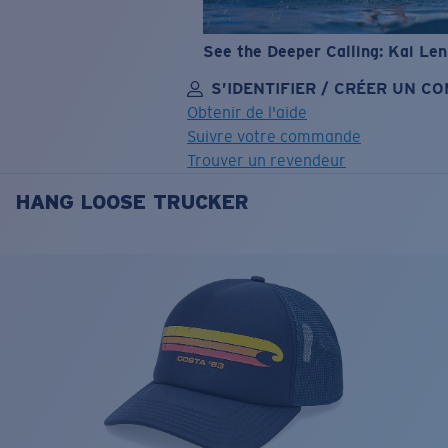
See the Deeper Calling: Kai Le
S’IDENTIFIER / CRÉER UN C
Obtenir de l'aide
Suivre votre commande
Trouver un revendeur
HANG LOOSE TRUCKER
OBJECTIF MIS À JOUR
AJOUTÉ AU PANIER!
Prix :
Gratuit
Quantité:
Prix :
Gratuit
Quantité: