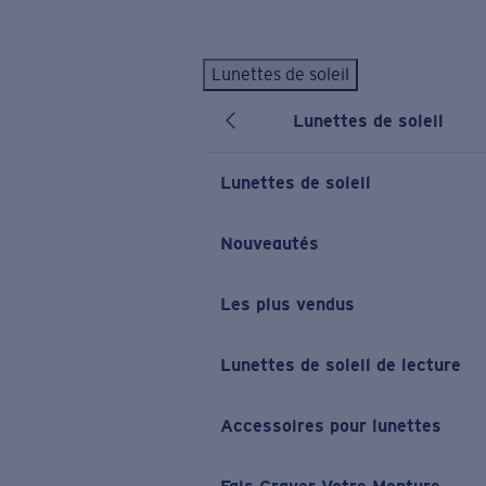
Skip to main content
Lunettes de soleil
LES PLUS RECHERCHÉS
Lunettes de soleil
Lunettes de soleil personnalisées
Nouveau
Meilleures ventes de lunettes de soleil
Lunettes de soleil
Nouveaux modèles solaires
LIENS UTILES
Nouveautés
Verres de rechange
Les plus vendus
Garantie et Réparations
Lunettes correctrices
Lunettes de soleil de lecture
Accessoires pour lunettes