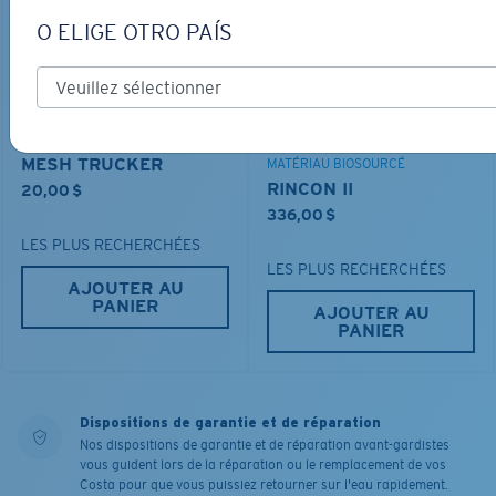
O ELIGE OTRO PAÍS
MESH TRUCKER
MATÉRIAU BIOSOURCÉ
RINCON II
20,00 $
336,00 $
LES PLUS RECHERCHÉES
LES PLUS RECHERCHÉES
AJOUTER AU
PANIER
AJOUTER AU
PANIER
Dispositions de garantie et de réparation
Nos dispositions de garantie et de réparation avant-gardistes
vous guident lors de la réparation ou le remplacement de vos
Costa pour que vous puissiez retourner sur l'eau rapidement.