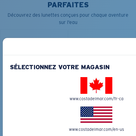
PARFAITES
Découvrez des lunettes conçues pour chaque aventure
sur l’eau
SÉLECTIONNEZ VOTRE MAGASIN
MATÉRIAU BIOSOURCÉ
FLY LINE
DUCK CAMO TRUCKER
291,00 $
35,00 $
www.costadelmar.com/fr-ca
GRAVURE DISPONIBLE
AJOUTER AU
AJOUTER AU
PANIER
PANIER
www.costadelmar.com/en-us