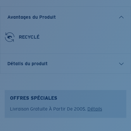
Avantages du Produit
RECYCLÉ
Détails du produit
Core Performance Truckerette Core Performance
CARACTÉRISTIQUES
OFFRES SPÉCIALES
• Taille XL
Livraison Gratuite À Partir De 200$.
Détails
• Casquette six panneaux en filet, panneau arrière
ventilé
• Écusson en caoutchouc