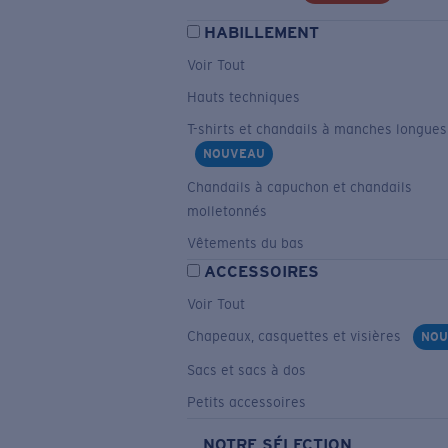
HABILLEMENT
Voir Tout
Hauts techniques
T-shirts et chandails à manches longues
NOUVEAU
Chandails à capuchon et chandails
molletonnés
Vêtements du bas
ACCESSOIRES
Voir Tout
Chapeaux, casquettes et visières
NOU
Sacs et sacs à dos
Petits accessoires
NOTRE SÉLECTION