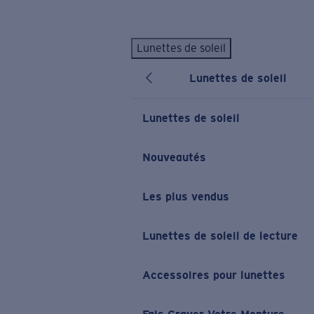
Skip to main content
Lunettes de soleil
LES PLUS RECHERCHÉS
Lunettes de soleil
Lunettes de soleil personnalisées
Nouveau
Meilleures ventes de lunettes de soleil
Lunettes de soleil
Nouveaux modèles solaires
LIENS UTILES
Nouveautés
Verres de rechange
Les plus vendus
Garantie et Réparations
Lunettes correctrices
Lunettes de soleil de lecture
Accessoires pour lunettes