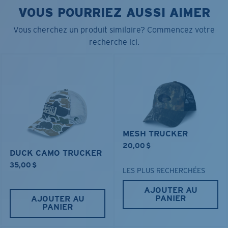
• Fermeture ajustable
VOUS POURRIEZ AUSSI AIMER
• 100 % polyester performance
• Rebord fabriqué à partir de matériaux recyclés à
Vous cherchez un produit similaire? Commencez votre
100 %
recherche ici.
Nom du modèle:
Core Performance Trucker
Article n°.:
FQS900226-5FR
Couleur:
Jaune
MESH TRUCKER
20,00 $
DUCK CAMO TRUCKER
35,00 $
LES PLUS RECHERCHÉES
AJOUTER AU
PANIER
AJOUTER AU
PANIER