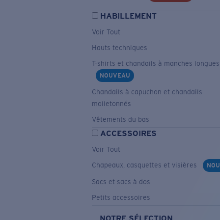
HABILLEMENT
Voir Tout
Hauts techniques
T-shirts et chandails à manches longues
NOUVEAU
Chandails à capuchon et chandails
molletonnés
Vêtements du bas
ACCESSOIRES
Voir Tout
Chapeaux, casquettes et visières
NOU
Sacs et sacs à dos
Petits accessoires
NOTRE SÉLECTION