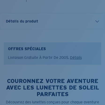
Détails du produit
Décalcomanie drapeau Puerto Rico
CARACTÉRISTIQUES
• Un autocollant
OFFRES SPÉCIALES
• Petit
Livraison Gratuite À Partir De 200$.
Détails
• 10,8 cm x 6,35 cm (4,25 po x 2,5 po)
Nom du modèle:
Puerto Rico Flag Decal
Article n°.:
DECAL 59
COURONNEZ VOTRE AVENTURE
Couleur:
Assorti
AVEC LES LUNETTES DE SOLEIL
PARFAITES
Découvrez des lunettes conçues pour chaque aventure