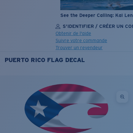
See the Deeper Calling: Kai Le
S’IDENTIFIER / CRÉER UN C
Obtenir de l'aide
Suivre votre commande
Trouver un revendeur
PUERTO RICO FLAG DECAL
OBJECTIF MIS À JOUR
AJOUTÉ AU PANIER!
Prix :
Gratuit
Quantité:
Prix :
Gratuit
Quantité: