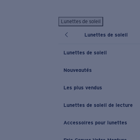
Skip to main content
Lunettes de soleil
LES PLUS RECHERCHÉS
Lunettes de soleil
Lunettes de soleil personnalisées
Nouveau
Meilleures ventes de lunettes de soleil
Lunettes de soleil
Nouveaux modèles solaires
LIENS UTILES
Nouveautés
Verres de rechange
Les plus vendus
Garantie et Réparations
Lunettes correctrices
Lunettes de soleil de lecture
Accessoires pour lunettes