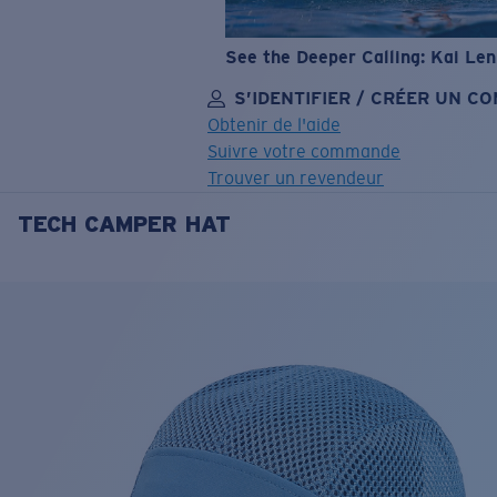
See the Deeper Calling: Kai Le
S’IDENTIFIER / CRÉER UN C
Obtenir de l'aide
Suivre votre commande
Trouver un revendeur
TECH CAMPER HAT
OBJECTIF MIS À JOUR
AJOUTÉ AU PANIER!
Prix :
Gratuit
Quantité:
Prix :
Gratuit
Quantité: