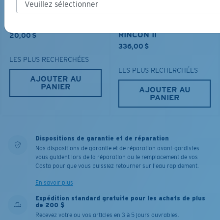
MESH TRUCKER
MATÉRIAU BIOSOURCÉ
RINCON II
20,00 $
336,00 $
LES PLUS RECHERCHÉES
LES PLUS RECHERCHÉES
AJOUTER AU
PANIER
AJOUTER AU
PANIER
Dispositions de garantie et de réparation
Nos dispositions de garantie et de réparation avant-gardistes
vous guident lors de la réparation ou le remplacement de vos
Costa pour que vous puissiez retourner sur l'eau rapidement.
En savoir plus
Expédition standard gratuite pour les achats de plus
de 200 $
Recevez votre ou vos articles en 3 à 5 jours ouvrables.