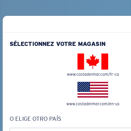
SÉLECTIONNEZ VOTRE MAGASIN
MATÉRIAU BIOSOURCÉ
FLY LINE
DUCK CAMO TRUCKER
291,00 $
35,00 $
GRAVURE DISPONIBLE
www.costadelmar.com/fr-ca
AJOUTER AU
AJOUTER AU
PANIER
PANIER
www.costadelmar.com/en-us
O ELIGE OTRO PAÍS