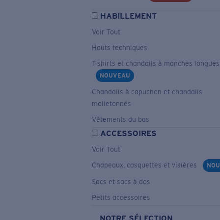
HABILLEMENT
Voir Tout
Hauts techniques
T-shirts et chandails à manches longues
NOUVEAU
Chandails à capuchon et chandails
molletonnés
Vêtements du bas
ACCESSOIRES
Voir Tout
Chapeaux, casquettes et visières
NOU
Sacs et sacs à dos
Petits accessoires
NOTRE SÉLECTION