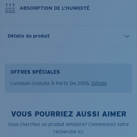
ABSORPTION DE L'HUMIDITÉ
Détails du produit
CASQUETTE TECH CAMPER
CARACTÉRISTIQUES
OFFRES SPÉCIALES
• HAT camper 6P non-structurée.
Livraison Gratuite À Partir De 200$.
Détails
• Panneaux en filet doux partout sur la casquette pour
plus de respirabilité.
• Panneau en poly recyclé avant uni avec boucle à
pression pour maintenir des lunettes en place.
VOUS POURRIEZ AUSSI AIMER
• Arrière velcro.
Vous cherchez un produit similaire? Commencez votre
Nom du modèle:
Tech Camper Hat
recherche ici.
Article n°.:
FQS900326-6FY