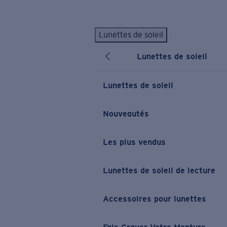
Skip to main content
Lunettes de soleil
LES PLUS RECHERCHÉS
Lunettes de soleil
Lunettes de soleil personnalisées
Nouveau
Meilleures ventes de lunettes de soleil
Lunettes de soleil
Nouveaux modèles solaires
LIENS UTILES
Nouveautés
Verres de rechange
Les plus vendus
Garantie et Réparations
Lunettes correctrices
Lunettes de soleil de lecture
Accessoires pour lunettes