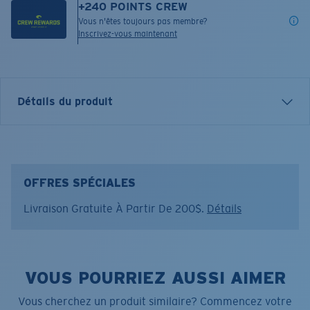
+
240
POINTS CREW
Vous n'êtes toujours pas membre?
Inscrivez-vous maintenant
Détails du produit
Costa has been protecting you from the elements
since 1983, and our headwear have been a key part of
that protection. From simple trucker hats to
OFFRES SPÉCIALES
lightweight technical fitted hats, each style was built to
Livraison Gratuite À Partir De 200$.
Détails
seamlessly pair with our sunglasses and apparel.
Nom du modèle:
All Over Mesh Hat
Article n°.:
FQS900350-62F
VOUS POURRIEZ AUSSI AIMER
Couleur:
Bleu arctique
Vous cherchez un produit similaire? Commencez votre