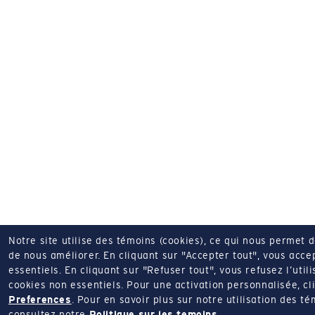
Notre site utilise des témoins (cookies), ce qui nous permet 
de nous améliorer.
En cliquant sur "Accepter tout", vous acce
essentiels.
En cliquant sur "Refuser tout", vous refusez l’utili
cookies non essentiels.
Pour une activation personnalisée, cl
Preferences
.
Pour en savoir plus sur notre utilisation des té
consultez notre
Politique sur les temoins
.