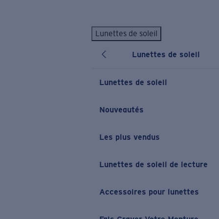
Skip to main content
Lunettes de soleil
LES PLUS RECHERCHÉS
Lunettes de soleil
Lunettes de soleil personnalisées
Nouveau
Meilleures ventes de lunettes de soleil
Lunettes de soleil
Nouveaux modèles solaires
LIENS UTILES
Nouveautés
Verres de rechange
Les plus vendus
Garantie et Réparations
Lunettes correctrices
Lunettes de soleil de lecture
Accessoires pour lunettes