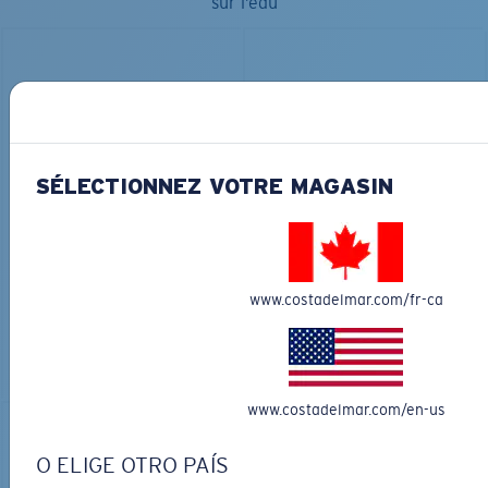
sur l’eau
SÉLECTIONNEZ VOTRE MAGASIN
MATÉRIAU BIOSOURCÉ
FLY LINE
DUCK CAMO TRUCKER
291,00 $
35,00 $
www.costadelmar.com/fr-ca
GRAVURE DISPONIBLE
AJOUTER AU
AJOUTER AU
PANIER
PANIER
www.costadelmar.com/en-us
O ELIGE OTRO PAÍS