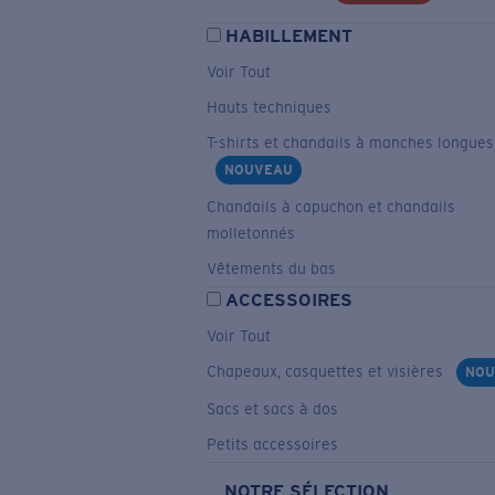
HABILLEMENT
Voir Tout
Hauts techniques
T-shirts et chandails à manches longues
NOUVEAU
Chandails à capuchon et chandails
molletonnés
Vêtements du bas
ACCESSOIRES
Voir Tout
Chapeaux, casquettes et visières
NOU
Sacs et sacs à dos
Petits accessoires
NOTRE SÉLECTION