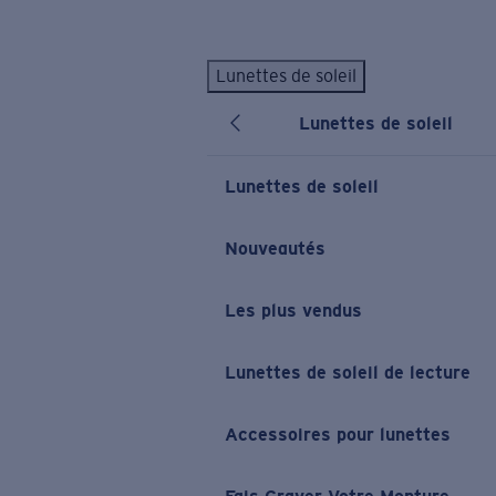
Skip to main content
Lunettes de soleil
LES PLUS RECHERCHÉS
Lunettes de soleil
Lunettes de soleil personnalisées
Nouveau
Meilleures ventes de lunettes de soleil
Lunettes de soleil
Nouveaux modèles solaires
LIENS UTILES
Nouveautés
Verres de rechange
Les plus vendus
Garantie et Réparations
Lunettes correctrices
Lunettes de soleil de lecture
Accessoires pour lunettes