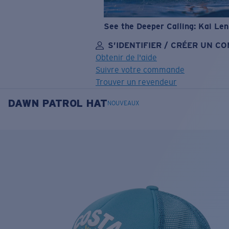
See the Deeper Calling: Kai Le
S’IDENTIFIER / CRÉER UN C
Obtenir de l'aide
Suivre votre commande
Trouver un revendeur
DAWN PATROL HAT
OBJECTIF MIS À JOUR
AJOUTÉ AU PANIER!
NOUVEAUX
Prix :
Gratuit
Quantité:
Prix :
Gratuit
Quantité: