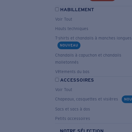
HABILLEMENT
Voir Tout
Hauts techniques
T-shirts et chandails à manches longues
NOUVEAU
Chandails à capuchon et chandails
molletonnés
Vêtements du bas
ACCESSOIRES
Voir Tout
Chapeaux, casquettes et visières
NOU
Sacs et sacs à dos
Petits accessoires
NOTRE SÉLECTION