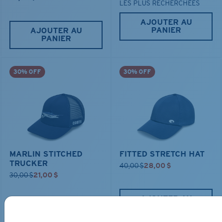
LES PLUS RECHERCHÉES
AJOUTER AU
PANIER
AJOUTER AU
PANIER
30% OFF
30% OFF
MARLIN STITCHED
FITTED STRETCH HAT
TRUCKER
40,00 $
28,00 $
30,00 $
21,00 $
AJOUTER AU
PANIER
AJOUTER AU
PANIER