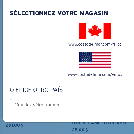
SÉLECTIONNEZ VOTRE MAGASIN
COURONNEZ VOTRE AVENTURE
AVEC LES LUNETTES DE SOLEIL
PARFAITES
www.costadelmar.com/fr-ca
Découvrez des lunettes conçues pour chaque aventure
sur l’eau
www.costadelmar.com/en-us
O ELIGE OTRO PAÍS
MATÉRIAU BIOSOURCÉ
FLY LINE
DUCK CAMO TRUCKER
291,00 $
35,00 $