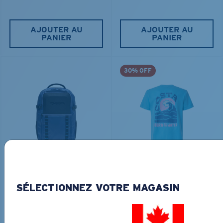
AJOUTER AU
AJOUTER AU
PANIER
PANIER
30% OFF
TRAVEL BACKPACK
BLUE MIND WATER
30L
45,00 $
31,50 $
180,00 $
SÉLECTIONNEZ VOTRE MAGASIN
AJOUTER AU
LES PLUS RECHERCHÉES
PANIER
AJOUTER AU