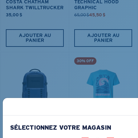
COSTA CHATHAM
TECHNICAL HOOD
SHARK TWILLTRUCKER
GRAPHIC
35,00 $
65,00 $
45,50 $
AJOUTER AU
AJOUTER AU
PANIER
PANIER
30% OFF
TRAVEL BACKPACK
BLUE MIND WATER
30L
45,00 $
31,50 $
180,00 $
SÉLECTIONNEZ VOTRE MAGASIN