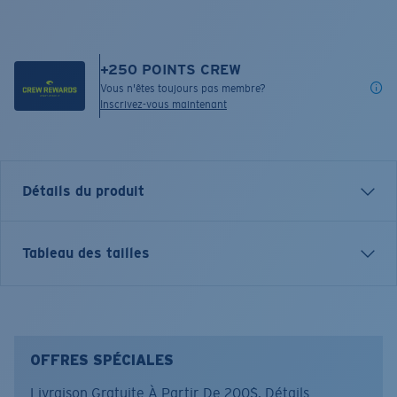
+
250
POINTS CREW
Vous n'êtes toujours pas membre?
Inscrivez-vous maintenant
Détails du produit
T-SHIRT À MANCHES COURTES TOPWATER
Tableau des tailles
Nom du modèle:
Topwater
Article n°.:
FQA400026-6DU
Couleur:
Mahi Caribbean
Taille:
S
OFFRES SPÉCIALES
Livraison Gratuite À Partir De 200$.
Détails