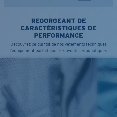
REGORGEANT DE
CARACTÉRISTIQUES DE
PERFORMANCE
Découvrez ce qui fait de nos vêtements techniques
l’équipement parfait pour les aventures aquatiques.
SIZES
1. CHEST
2. BODY LENGTH
3. SLEEVE LENGTH
S
19"
27”
7 ¾”
M
21"
28"
8 ¼”