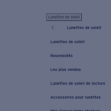
Skip to main content
Lunettes de soleil
LES PLUS RECHERCHÉS
Lunettes de soleil
Lunettes de soleil personnalisées
Nouveau
Meilleures ventes de lunettes de soleil
Lunettes de soleil
Nouveaux modèles solaires
LIENS UTILES
Nouveautés
Verres de rechange
Les plus vendus
Garantie et Réparations
Lunettes correctrices
Lunettes de soleil de lecture
Accessoires pour lunettes