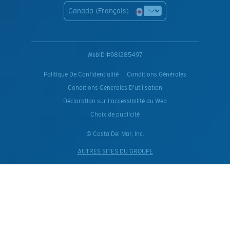
Canada (Français)
WebID #
981285497
Politique De Confidentialité
Conditions Générales
Conditions Generales D’utilisation
Déclaration sur l'accessibilité du Web
Choix de publicité
© Costa Del Mar, Inc.
AUTRES SITES DU GROUPE