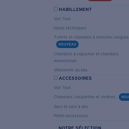
HABILLEMENT
Voir Tout
Hauts techniques
T-shirts et chandails à manches longues
NOUVEAU
Chandails à capuchon et chandails
molletonnés
Vêtements du bas
ACCESSOIRES
Voir Tout
Chapeaux, casquettes et visières
NOU
Sacs et sacs à dos
Petits accessoires
NOTRE SÉLECTION