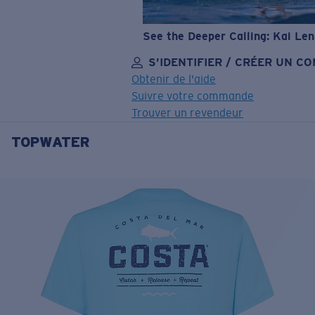
See the Deeper Calling: Kai Le
S’IDENTIFIER / CRÉER UN C
Obtenir de l'aide
Suivre votre commande
Trouver un revendeur
TOPWATER
OBJECTIF MIS À JOUR
AJOUTÉ AU PANIER!
Prix :
Gratuit
Quantité:
Prix :
Gratuit
Quantité: