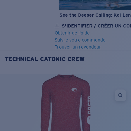
See the Deeper Calling: Kai Le
S’IDENTIFIER / CRÉER UN C
Obtenir de l'aide
Suivre votre commande
Trouver un revendeur
TECHNICAL CATONIC CREW
OBJECTIF MIS À JOUR
AJOUTÉ AU PANIER!
Prix :
Gratuit
Quantité:
Prix :
Gratuit
Quantité: