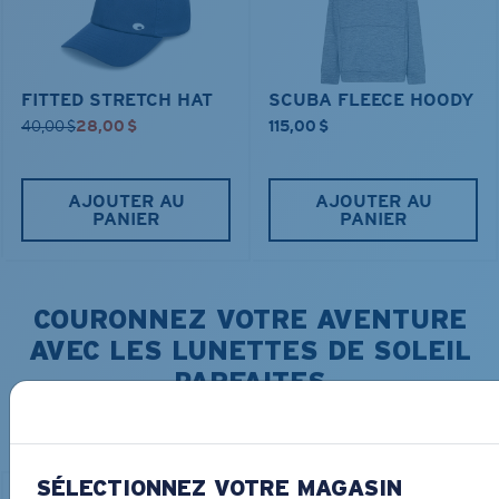
FITTED STRETCH HAT
SCUBA FLEECE HOODY
40,00 $
28,00 $
115,00 $
AJOUTER AU
AJOUTER AU
PANIER
PANIER
COURONNEZ VOTRE AVENTURE
AVEC LES LUNETTES DE SOLEIL
PARFAITES
Découvrez des lunettes conçues pour chaque aventure
sur l’eau
SÉLECTIONNEZ VOTRE MAGASIN