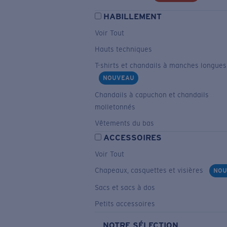
HABILLEMENT
Voir Tout
Hauts techniques
T-shirts et chandails à manches longues
NOUVEAU
Chandails à capuchon et chandails
molletonnés
Vêtements du bas
ACCESSOIRES
Voir Tout
Chapeaux, casquettes et visières
NOU
Sacs et sacs à dos
Petits accessoires
NOTRE SÉLECTION