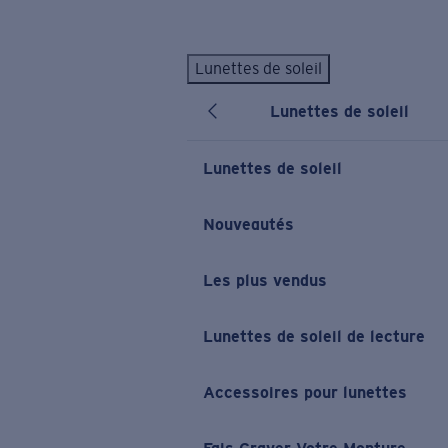
Skip to main content
Lunettes de soleil
LES PLUS RECHERCHÉS
Lunettes de soleil
Lunettes de soleil personnalisées
Nouveau
Meilleures ventes de lunettes de soleil
Lunettes de soleil
Nouveaux modèles solaires
LIENS UTILES
Nouveautés
Verres de rechange
Les plus vendus
Garantie et Réparations
Lunettes correctrices
Lunettes de soleil de lecture
Accessoires pour lunettes