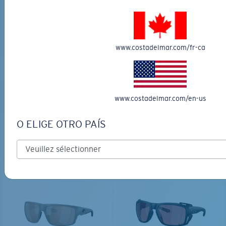
www.costadelmar.com/fr-ca
MATÉRIAU BIOSOURCÉ
PRO SERIES
BRINE II
FANTAIL PRO
231,00 $
366,00 $
www.costadelmar.com/en-us
LES PLUS RECHERCHÉES
GRAVURE DISPONIBLE
O ELIGE OTRO PAÍS
AJOUTER AU
AJOUTER AU
PANIER
PANIER