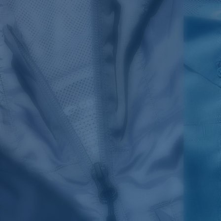
température. Ne pas utiliser d'eau de Javel. Ne pas
nettoyer à sec.
Nom du modèle:
Technical Catonic Crew
Article n°.:
TECHCAT 13R
Couleur:
Rouge
Taille:
XL