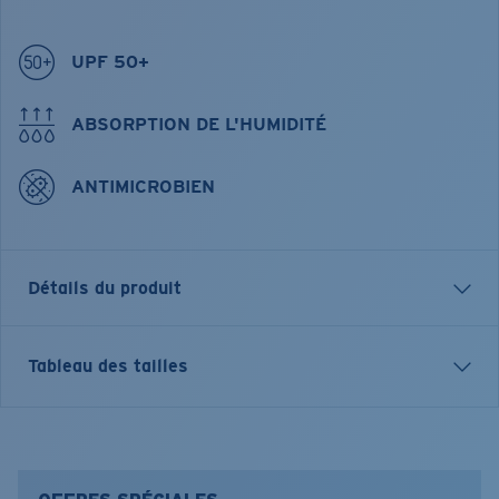
UPF 50+
ABSORPTION DE L'HUMIDITÉ
ANTIMICROBIEN
Détails du produit
T-SHIRT TECHNIQUE À COL ROND ET MANCHES
Tableau des tailles
LONGUES
Nom du modèle:
Technical
Article n°.:
FQA400035-27P
Couleur:
Shark