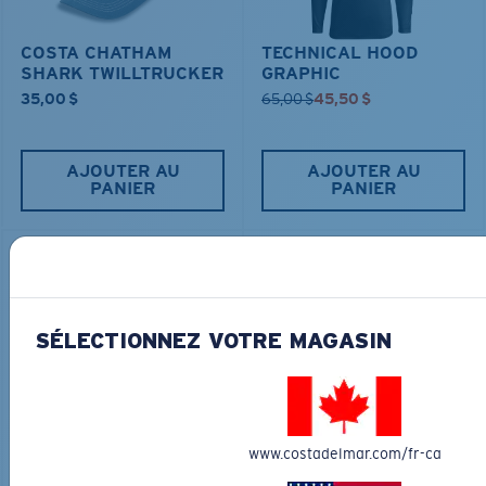
COSTA CHATHAM
TECHNICAL HOOD
SHARK TWILLTRUCKER
GRAPHIC
35,00 $
65,00 $
45,50 $
AJOUTER AU
AJOUTER AU
PANIER
PANIER
30% OFF
SÉLECTIONNEZ VOTRE MAGASIN
TRAVEL BACKPACK
BLUE MIND WATER
www.costadelmar.com/fr-ca
30L
45,00 $
31,50 $