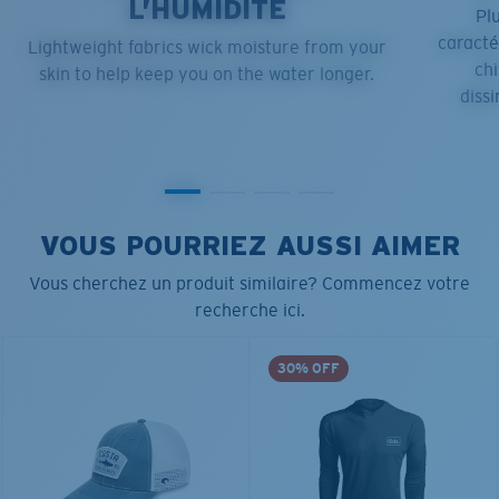
L’HUMIDITÉ
Pl
caract
Lightweight fabrics wick moisture from your
chi
skin to help keep you on the water longer.
dissi
VOUS POURRIEZ AUSSI AIMER
Vous cherchez un produit similaire? Commencez votre
recherche ici.
30% OFF