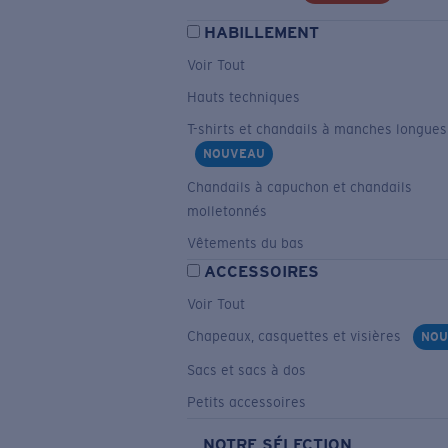
HABILLEMENT
Voir Tout
Hauts techniques
T-shirts et chandails à manches longues
NOUVEAU
Chandails à capuchon et chandails
molletonnés
Vêtements du bas
ACCESSOIRES
Voir Tout
Chapeaux, casquettes et visières
NOU
Sacs et sacs à dos
Petits accessoires
NOTRE SÉLECTION