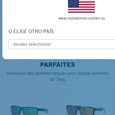
180,00 $
AJOUTER AU
LES PLUS RECHERCHÉES
PANIER
www.costadelmar.com/en-us
AJOUTER AU
PANIER
O ELIGE OTRO PAÍS
COURONNEZ VOTRE AVENTURE
AVEC LES LUNETTES DE SOLEIL
PARFAITES
Découvrez des lunettes conçues pour chaque aventure
sur l’eau