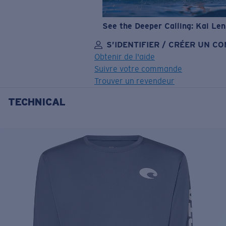
See the Deeper Calling: Kai Le
S’IDENTIFIER / CRÉER UN C
Obtenir de l'aide
Suivre votre commande
Trouver un revendeur
TECHNICAL
OBJECTIF MIS À JOUR
AJOUTÉ AU PANIER!
Prix :
Gratuit
Quantité:
Prix :
Gratuit
Quantité: