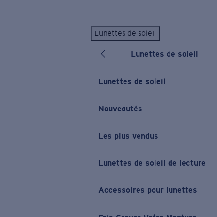
Skip to main content
Lunettes de soleil
LES PLUS RECHERCHÉS
Lunettes de soleil
Lunettes de soleil personnalisées
Nouveau
Meilleures ventes de lunettes de soleil
Lunettes de soleil
Nouveaux modèles solaires
LIENS UTILES
Nouveautés
Verres de rechange
Les plus vendus
Garantie et Réparations
Lunettes correctrices
Lunettes de soleil de lecture
Accessoires pour lunettes