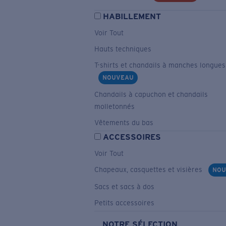
HABILLEMENT
Voir Tout
Hauts techniques
T-shirts et chandails à manches longues
NOUVEAU
Chandails à capuchon et chandails
molletonnés
Vêtements du bas
ACCESSOIRES
Voir Tout
Chapeaux, casquettes et visières
NOU
Sacs et sacs à dos
Petits accessoires
NOTRE SÉLECTION