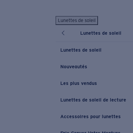
Skip to main content
Lunettes de soleil
LES PLUS RECHERCHÉS
Lunettes de soleil
Lunettes de soleil personnalisées
Nouveau
Meilleures ventes de lunettes de soleil
Lunettes de soleil
Nouveaux modèles solaires
LIENS UTILES
Nouveautés
Verres de rechange
Les plus vendus
Garantie et Réparations
Lunettes correctrices
Lunettes de soleil de lecture
Accessoires pour lunettes