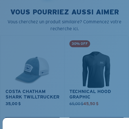
VOUS POURRIEZ AUSSI AIMER
Vous cherchez un produit similaire? Commencez votre
recherche ici.
30% OFF
COSTA CHATHAM
TECHNICAL HOOD
SHARK TWILLTRUCKER
GRAPHIC
35,00 $
65,00 $
45,50 $
AJOUTER AU
AJOUTER AU
PANIER
PANIER