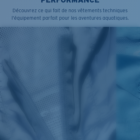
Découvrez ce qui fait de nos vêtements techniques
l’équipement parfait pour les aventures aquatiques.
SIZES
1. CHEST
2. BODY LENGTH
3. SLEEVE LENGTH
S
19"
27”
7 ¾”
M
21"
28"
8 ¼”
L
23”
29”
8 ¾”
XL
25”
30”
9 ¼”
XXL
27”
31”
9 ¾”