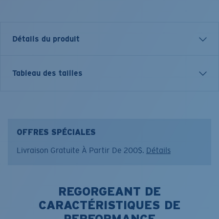
Détails du produit
T-SHIRT MANCHES COURTES COSTA CLASSIC EMBLEM
Tableau des tailles
Nom du modèle:
Emblem Bass
Article n°.:
FQA400607-01I
Couleur:
Black Octopus
Taille:
XL
OFFRES SPÉCIALES
Livraison Gratuite À Partir De 200$.
Détails
REGORGEANT DE
CARACTÉRISTIQUES DE
PERFORMANCE