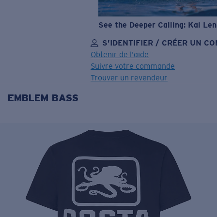
See the Deeper Calling: Kai Le
S’IDENTIFIER / CRÉER UN C
Obtenir de l'aide
Suivre votre commande
Trouver un revendeur
EMBLEM BASS
OBJECTIF MIS À JOUR
AJOUTÉ AU PANIER!
Prix :
Gratuit
Quantité:
Prix :
Gratuit
Quantité: