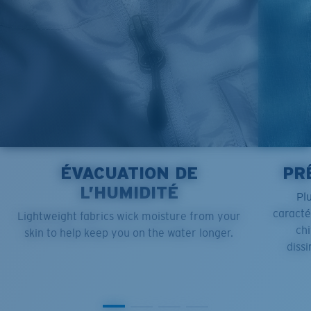
ÉVACUATION DE
PR
L’HUMIDITÉ
Pl
caract
Lightweight fabrics wick moisture from your
chi
skin to help keep you on the water longer.
dissi