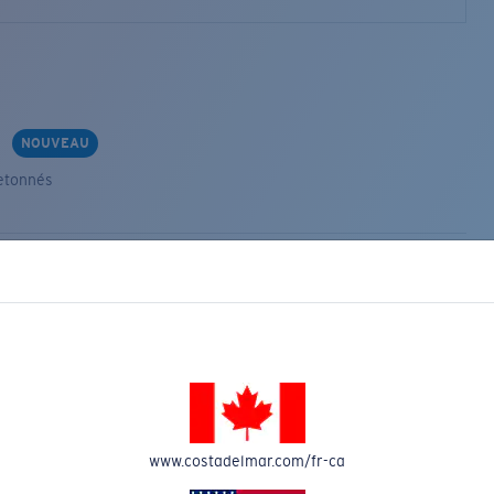
s
NOUVEAU
etonnés
VEAU
www.costadelmar.com/fr-ca