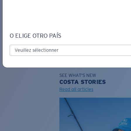
DE
O ELIGE OTRO PAÍS
GRAVURE
Costa Stories
SEE WHAT'S NEW
COSTA
STORIES
Read all articles