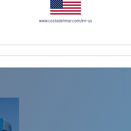
www.costadelmar.com/en-us
L MAR WOVEN
Costa Stories