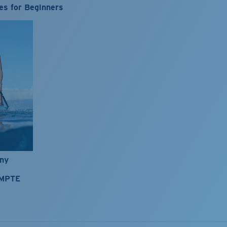
es for Beginners
nny
OMPTE