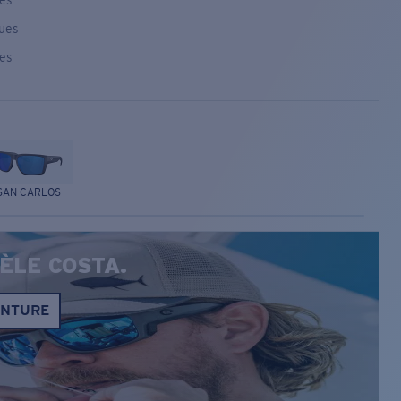
ses
ques
ses
SAN CARLOS
ÈLE COSTA.
ONTURE