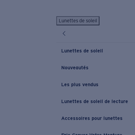
Skip to main content
Lunettes de soleil
LES PLUS RECHERCHÉS
Lunettes de soleil personnalisées
Nouveau
Meilleures ventes de lunettes de soleil
Lunettes de soleil
Nouveaux modèles solaires
LIENS UTILES
Nouveautés
Verres de rechange
Les plus vendus
Garantie et Réparations
Lunettes correctrices
Lunettes de soleil de lecture
Accessoires pour lunettes