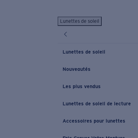
Skip to main content
Lunettes de soleil
LES PLUS RECHERCHÉS
Lunettes de soleil personnalisées
Nouveau
Meilleures ventes de lunettes de soleil
Lunettes de soleil
Nouveaux modèles solaires
LIENS UTILES
Nouveautés
Verres de rechange
Les plus vendus
Garantie et Réparations
Lunettes correctrices
Lunettes de soleil de lecture
Accessoires pour lunettes