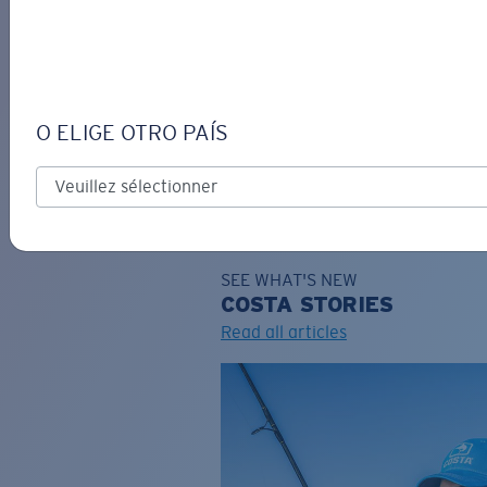
DE
O ELIGE OTRO PAÍS
GRAVURE
Costa Stories
SEE WHAT'S NEW
COSTA
STORIES
Read all articles