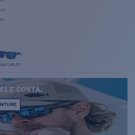
ses
ques
ses
SAN CARLOS
ÈLE COSTA.
ONTURE