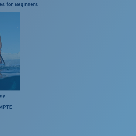
es for Beginners
nny
OMPTE