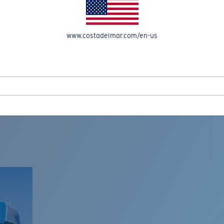
www.costadelmar.com/en-us
L MAR WOVEN
Costa Stories