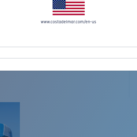
www.costadelmar.com/en-us
L MAR WOVEN
Costa Stories