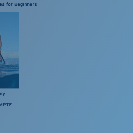
es for Beginners
nny
OMPTE