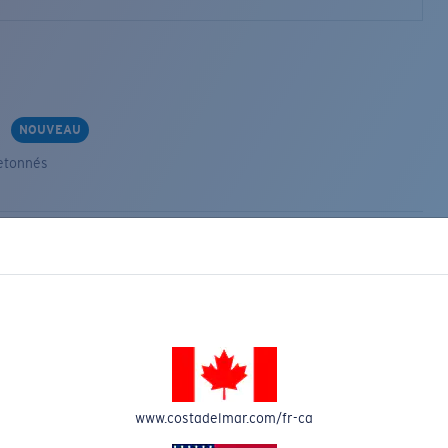
s
NOUVEAU
etonnés
VEAU
www.costadelmar.com/fr-ca