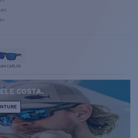
ses
ques
ses
SAN CARLOS
ÈLE COSTA.
ONTURE