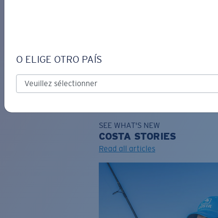
DE
O ELIGE OTRO PAÍS
GRAVURE
Costa Stories
SEE WHAT'S NEW
COSTA
STORIES
Read all articles