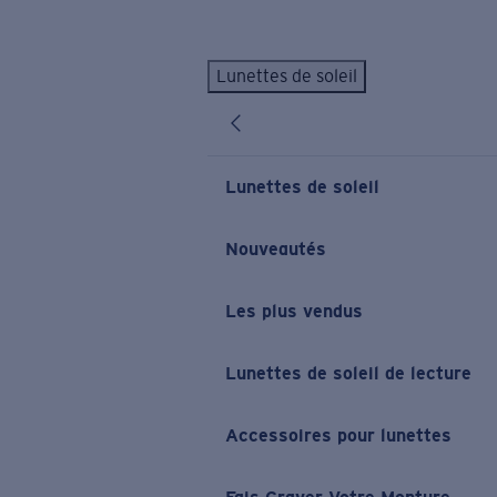
Skip to main content
Lunettes de soleil
LES PLUS RECHERCHÉS
Lunettes de soleil personnalisées
Nouveau
Meilleures ventes de lunettes de soleil
Lunettes de soleil
Nouveaux modèles solaires
LIENS UTILES
Nouveautés
Verres de rechange
Les plus vendus
Garantie et Réparations
Lunettes correctrices
Lunettes de soleil de lecture
Accessoires pour lunettes