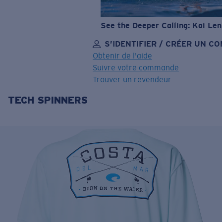
See the Deeper Calling: Kai Le
S’IDENTIFIER / CRÉER UN C
Obtenir de l'aide
Suivre votre commande
Trouver un revendeur
TECH SPINNERS
OBJECTIF MIS À JOUR
AJOUTÉ AU PANIER!
Prix :
Gratuit
Quantité:
Prix :
Gratuit
Quantité: