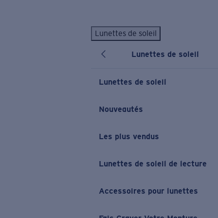
Skip to main content
Lunettes de soleil
LES PLUS RECHERCHÉS
Lunettes de soleil
Lunettes de soleil personnalisées
Nouveau
Meilleures ventes de lunettes de soleil
Lunettes de soleil
Nouveaux modèles solaires
LIENS UTILES
Nouveautés
Verres de rechange
Les plus vendus
Garantie et Réparations
Lunettes correctrices
Lunettes de soleil de lecture
Accessoires pour lunettes