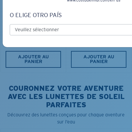
O ELIGE OTRO PAÍS
FITTED STRETCH HAT
SCUBA FLEECE HOODY
40,00 $
28,00 $
115,00 $
AJOUTER AU
AJOUTER AU
PANIER
PANIER
COURONNEZ VOTRE AVENTURE
AVEC LES LUNETTES DE SOLEIL
PARFAITES
Découvrez des lunettes conçues pour chaque aventure
sur l’eau