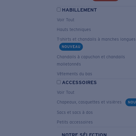
HABILLEMENT
Voir Tout
Hauts techniques
T-shirts et chandails à manches longues
NOUVEAU
Chandails à capuchon et chandails
molletonnés
Vêtements du bas
ACCESSOIRES
Voir Tout
Chapeaux, casquettes et visières
NOU
Sacs et sacs à dos
Petits accessoires
NOTRE SÉLECTION