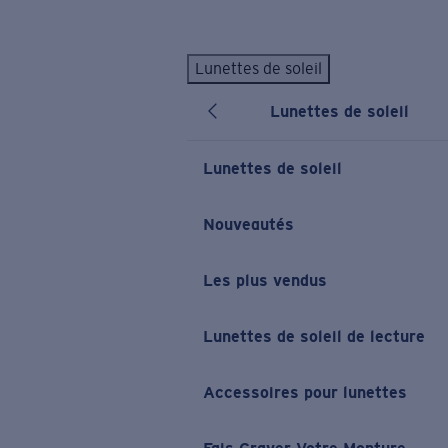
Skip to main content
Lunettes de soleil
LES PLUS RECHERCHÉS
Lunettes de soleil
Lunettes de soleil personnalisées
Nouveau
Meilleures ventes de lunettes de soleil
Lunettes de soleil
Nouveaux modèles solaires
LIENS UTILES
Nouveautés
Verres de rechange
Les plus vendus
Garantie et Réparations
Lunettes correctrices
Lunettes de soleil de lecture
Accessoires pour lunettes