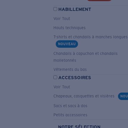
HABILLEMENT
Voir Tout
Hauts techniques
T-shirts et chandails à manches longues
NOUVEAU
Chandails à capuchon et chandails
molletonnés
Vêtements du bas
ACCESSOIRES
Voir Tout
Chapeaux, casquettes et visières
NOU
Sacs et sacs à dos
Petits accessoires
NOTRE SÉLECTION