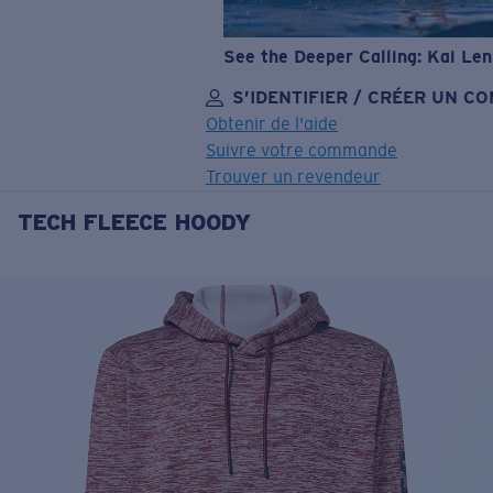
See the Deeper Calling: Kai Le
S’IDENTIFIER / CRÉER UN C
Obtenir de l'aide
Suivre votre commande
Trouver un revendeur
TECH FLEECE HOODY
OBJECTIF MIS À JOUR
AJOUTÉ AU PANIER!
Prix :
Gratuit
Quantité:
Prix :
Gratuit
Quantité: