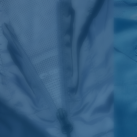
Couleur:
Lava Heather
Taille:
XXL
SIZES
1. CHEST
2. HIPS LENGTH
3. SLEEVE LENGTH
S
20
27 3/4
26
M
21
28 3/4
26 1/2
L
22
29 3/4
27
XL
23
30 3/4
27 1/2
2XL
24
31 3/4
28