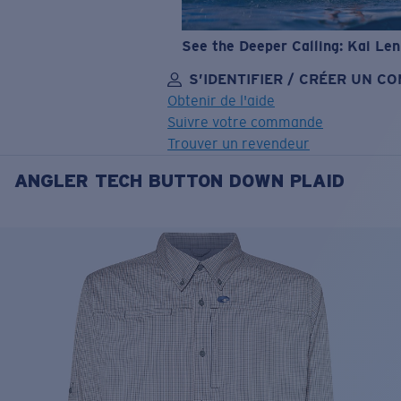
See the Deeper Calling: Kai Le
S’IDENTIFIER / CRÉER UN C
Obtenir de l'aide
Suivre votre commande
Trouver un revendeur
ANGLER TECH BUTTON DOWN PLAID
OBJECTIF MIS À JOUR
AJOUTÉ AU PANIER!
Prix :
Gratuit
Quantité:
Prix :
Gratuit
Quantité: