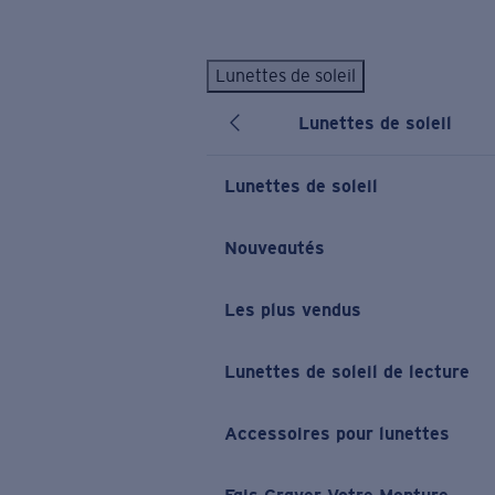
Skip to main content
Lunettes de soleil
LES PLUS RECHERCHÉS
Lunettes de soleil
Lunettes de soleil personnalisées
Nouveau
Meilleures ventes de lunettes de soleil
Lunettes de soleil
Nouveaux modèles solaires
LIENS UTILES
Nouveautés
Verres de rechange
Les plus vendus
Garantie et Réparations
Lunettes correctrices
Lunettes de soleil de lecture
Accessoires pour lunettes