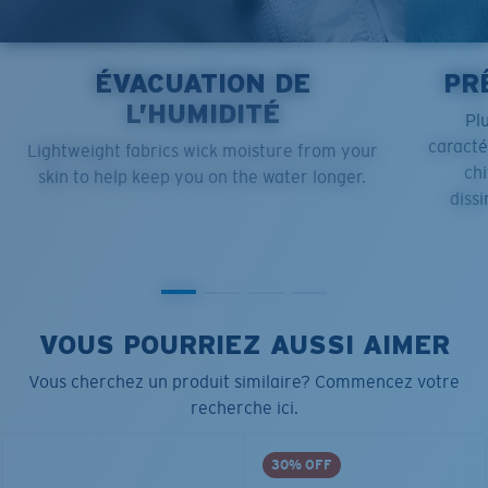
ÉVACUATION DE
PR
L’HUMIDITÉ
Pl
caract
Lightweight fabrics wick moisture from your
chi
skin to help keep you on the water longer.
dissi
VOUS POURRIEZ AUSSI AIMER
Vous cherchez un produit similaire? Commencez votre
recherche ici.
30% OFF