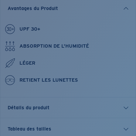
Avantages du Produit
UPF 30+
ABSORPTION DE L'HUMIDITÉ
LÉGER
RETIENT LES LUNETTES
Détails du produit
Chemise technique boutonnée Angler Performance à
Tableau des tailles
manches longues