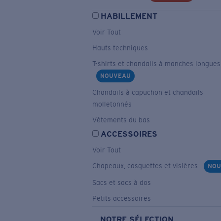
HABILLEMENT
Voir Tout
Hauts techniques
T-shirts et chandails à manches longues
NOUVEAU
Chandails à capuchon et chandails
molletonnés
Vêtements du bas
ACCESSOIRES
Voir Tout
Chapeaux, casquettes et visières
NOU
Sacs et sacs à dos
Petits accessoires
NOTRE SÉLECTION