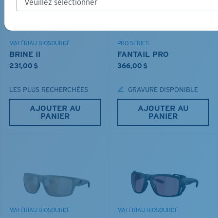
MATÉRIAU BIOSOURCÉ
PRO SERIES
BRINE II
FANTAIL PRO
231,00 $
366,00 $
LES PLUS RECHERCHÉES
GRAVURE DISPONIBLE
AJOUTER AU
AJOUTER AU
PANIER
PANIER
MATÉRIAU BIOSOURCÉ
MATÉRIAU BIOSOURCÉ