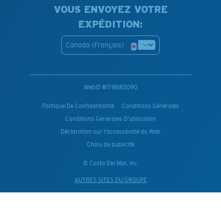
VOUS ENVOYEZ VOTRE
EXPÉDITION:
Canada (Français)
WebID #
179885090
Politique De Confidentialité
Conditions Générales
Conditions Generales D’utilisation
Déclaration sur l'accessibilité du Web
Choix de publicité
© Costa Del Mar, Inc.
AUTRES SITES DU GROUPE