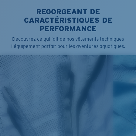
Couleur:
Bleu marine Bleu
Taille:
M
REGORGEANT DE
CARACTÉRISTIQUES DE
PERFORMANCE
Découvrez ce qui fait de nos vêtements techniques
l’équipement parfait pour les aventures aquatiques.
SIZES
1. CHEST
2. HIPS LENGTH
3. SLEEVE LENGTH
S
20
27 3/4
26
M
21
28 3/4
26 1/2
L
22
29 3/4
27