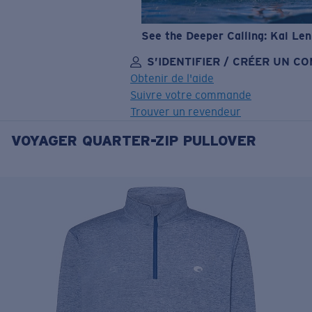
See the Deeper Calling: Kai Le
S’IDENTIFIER / CRÉER UN C
Obtenir de l'aide
Suivre votre commande
Trouver un revendeur
VOYAGER QUARTER-ZIP PULLOVER
OBJECTIF MIS À JOUR
AJOUTÉ AU PANIER!
Prix :
Gratuit
Quantité:
Prix :
Gratuit
Quantité: