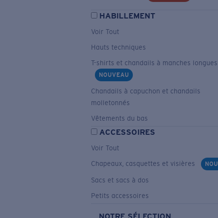
HABILLEMENT
Voir Tout
Hauts techniques
T-shirts et chandails à manches longues
NOUVEAU
Chandails à capuchon et chandails
molletonnés
Vêtements du bas
ACCESSOIRES
Voir Tout
Chapeaux, casquettes et visières
NOU
Sacs et sacs à dos
Petits accessoires
NOTRE SÉLECTION