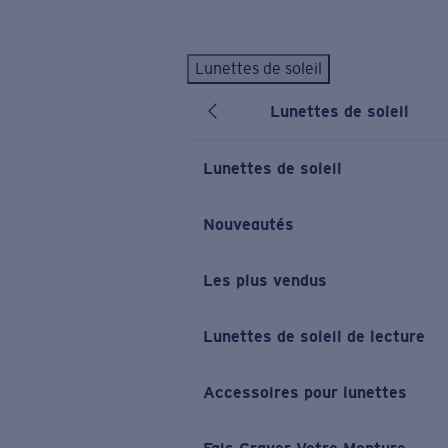
Skip to main content
Lunettes de soleil
LES PLUS RECHERCHÉS
Lunettes de soleil
Lunettes de soleil personnalisées
Nouveau
Meilleures ventes de lunettes de soleil
Lunettes de soleil
Nouveaux modèles solaires
LIENS UTILES
Nouveautés
Verres de rechange
Les plus vendus
Garantie et Réparations
Lunettes correctrices
Lunettes de soleil de lecture
Accessoires pour lunettes