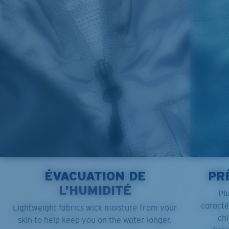
XL
23
30 3/4
27 1/2
2XL
24
31 3/4
28
ÉVACUATION DE
PR
L’HUMIDITÉ
Pl
caract
Lightweight fabrics wick moisture from your
chi
skin to help keep you on the water longer.