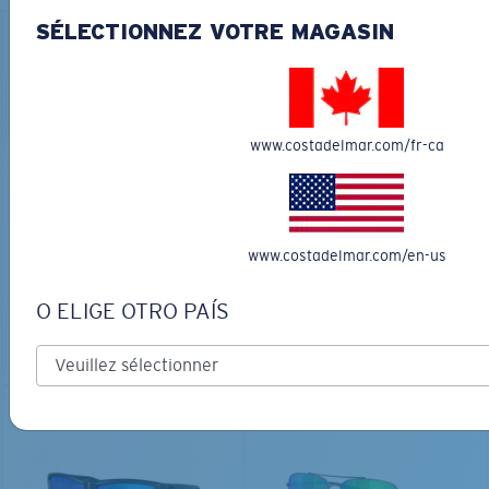
SÉLECTIONNEZ VOTRE MAGASIN
www.costadelmar.com/fr-ca
LOS ALIJOS
MATÉRIAU BIOSOURCÉ
RINCON
336,00 $
350,00 $
www.costadelmar.com/en-us
GRAVURE DISPONIBLE
GRAVURE DISPONIBLE
AJOUTER AU
O ELIGE OTRO PAÍS
PANIER
AJOUTER AU
PANIER