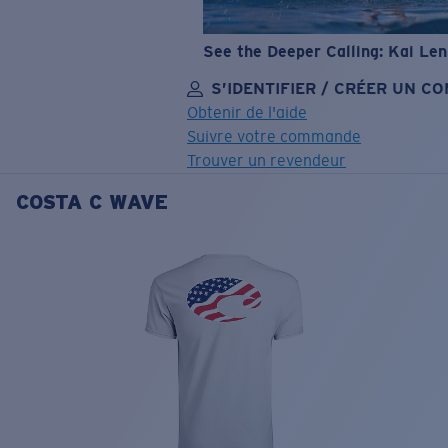
See the Deeper Calling: Kai Le
S’IDENTIFIER / CRÉER UN C
Obtenir de l'aide
Suivre votre commande
Trouver un revendeur
COSTA C WAVE
OBJECTIF MIS À JOUR
AJOUTÉ AU PANIER!
Prix :
Gratuit
Quantité:
Prix :
Gratuit
Quantité: