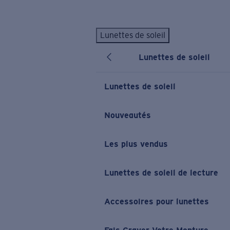
Skip to main content
Lunettes de soleil
LES PLUS RECHERCHÉS
Lunettes de soleil
Lunettes de soleil personnalisées
Nouveau
Meilleures ventes de lunettes de soleil
Lunettes de soleil
Nouveaux modèles solaires
LIENS UTILES
Nouveautés
Verres de rechange
Les plus vendus
Garantie et Réparations
Lunettes correctrices
Lunettes de soleil de lecture
Accessoires pour lunettes