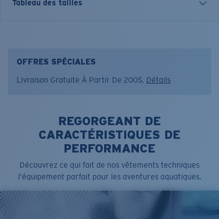
T-SHIRT MANCHES COURTES COSTA C WAVE
Tableau des tailles
Nom du modèle:
Costa C Wave
Article n°.:
FQA401152-10I
Couleur:
White Usa
Taille:
XL
OFFRES SPÉCIALES
Livraison Gratuite À Partir De 200$.
Détails
REGORGEANT DE
CARACTÉRISTIQUES DE
PERFORMANCE
Découvrez ce qui fait de nos vêtements techniques
l’équipement parfait pour les aventures aquatiques.