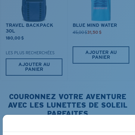
TRAVEL BACKPACK
BLUE MIND WATER
30L
45,00 $
31,50 $
180,00 $
AJOUTER AU
LES PLUS RECHERCHÉES
PANIER
AJOUTER AU
PANIER
COURONNEZ VOTRE AVENTURE
AVEC LES LUNETTES DE SOLEIL
PARFAITES
Découvrez des lunettes conçues pour chaque aventure
sur l’eau