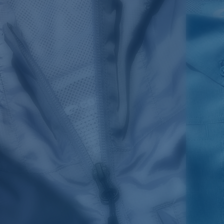
SIZES
1. CHEST
2. BODY LENGTH
3. SLEEVE LENGTH
S
19"
27”
7 ¾”
M
21"
28"
8 ¼”
L
23”
29”
8 ¾”
XL
25”
30”
9 ¼”
XXL
27”
31”
9 ¾”