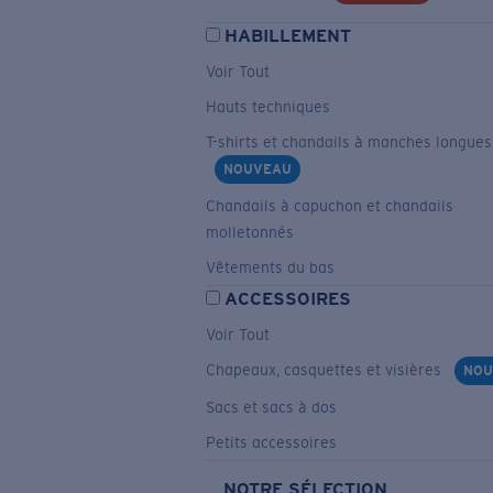
HABILLEMENT
Voir Tout
Hauts techniques
T-shirts et chandails à manches longues
NOUVEAU
Chandails à capuchon et chandails
molletonnés
Vêtements du bas
ACCESSOIRES
Voir Tout
Chapeaux, casquettes et visières
NOU
Sacs et sacs à dos
Petits accessoires
NOTRE SÉLECTION