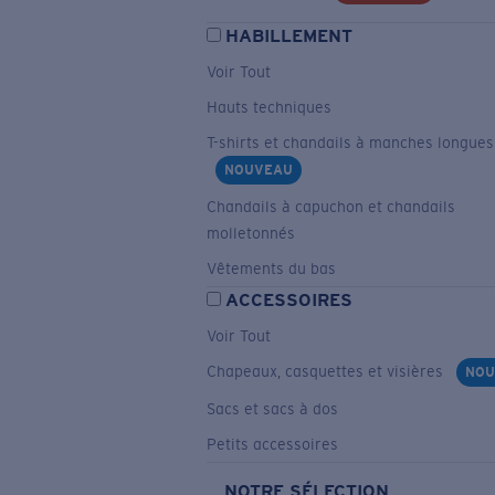
HABILLEMENT
Voir Tout
Hauts techniques
T-shirts et chandails à manches longues
NOUVEAU
Chandails à capuchon et chandails
molletonnés
Vêtements du bas
ACCESSOIRES
Voir Tout
Chapeaux, casquettes et visières
NOU
Sacs et sacs à dos
Petits accessoires
NOTRE SÉLECTION