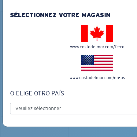
sur l’eau
SÉLECTIONNEZ VOTRE MAGASIN
www.costadelmar.com/fr-ca
LOS ALIJOS
MATÉRIAU BIOSOURCÉ
RINCON
336,00 $
350,00 $
www.costadelmar.com/en-us
GRAVURE DISPONIBLE
GRAVURE DISPONIBLE
O ELIGE OTRO PAÍS
AJOUTER AU
PANIER
AJOUTER AU
PANIER