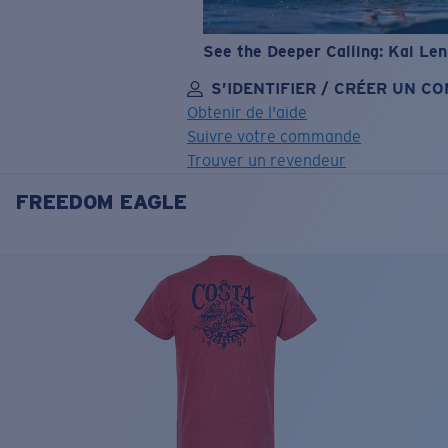
See the Deeper Calling: Kai Le
S’IDENTIFIER / CRÉER UN C
Obtenir de l'aide
Suivre votre commande
Trouver un revendeur
FREEDOM EAGLE
OBJECTIF MIS À JOUR
AJOUTÉ AU PANIER!
Prix :
Gratuit
Quantité:
Prix :
Gratuit
Quantité: