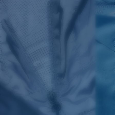
SIZES
1. CHEST
2. BODY LENGTH
3. SLEEVE LENGTH
S
19"
27”
7 ¾”
M
21"
28"
8 ¼”
L
23”
29”
8 ¾”
XL
25”
30”
9 ¼”
XXL
27”
31”
9 ¾”