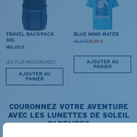
TRAVEL BACKPACK
BLUE MIND WATER
30L
45,00 $
31,50 $
180,00 $
AJOUTER AU
LES PLUS RECHERCHÉES
PANIER
AJOUTER AU
PANIER
COURONNEZ VOTRE AVENTURE
AVEC LES LUNETTES DE SOLEIL
PARFAITES
Découvrez des lunettes conçues pour chaque aventure