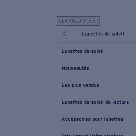
Skip to main content
Lunettes de soleil
LES PLUS RECHERCHÉS
Lunettes de soleil
Lunettes de soleil personnalisées
Nouveau
Meilleures ventes de lunettes de soleil
Lunettes de soleil
Nouveaux modèles solaires
LIENS UTILES
Nouveautés
Verres de rechange
Les plus vendus
Garantie et Réparations
Lunettes correctrices
Lunettes de soleil de lecture
Accessoires pour lunettes