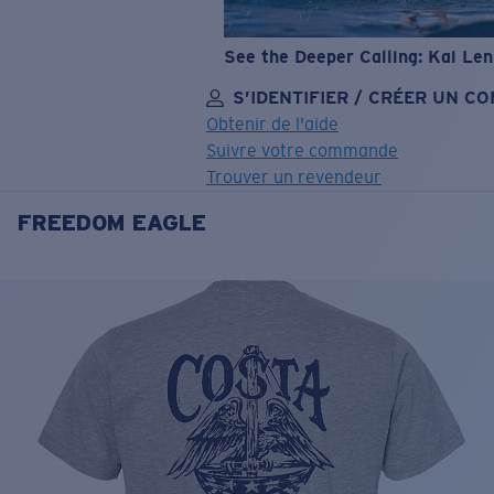
See the Deeper Calling: Kai Le
S’IDENTIFIER / CRÉER UN C
Obtenir de l'aide
Suivre votre commande
Trouver un revendeur
FREEDOM EAGLE
OBJECTIF MIS À JOUR
AJOUTÉ AU PANIER!
Prix :
Gratuit
Quantité:
Prix :
Gratuit
Quantité: