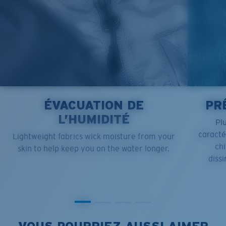
ÉVACUATION DE
PR
L’HUMIDITÉ
Pl
caract
Lightweight fabrics wick moisture from your
chi
skin to help keep you on the water longer.
dissi