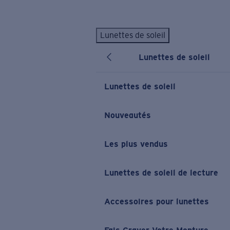
Skip to main content
Lunettes de soleil
LES PLUS RECHERCHÉS
Lunettes de soleil
Lunettes de soleil personnalisées
Nouveau
Meilleures ventes de lunettes de soleil
Lunettes de soleil
Nouveaux modèles solaires
LIENS UTILES
Nouveautés
Verres de rechange
Les plus vendus
Garantie et Réparations
Lunettes correctrices
Lunettes de soleil de lecture
Accessoires pour lunettes