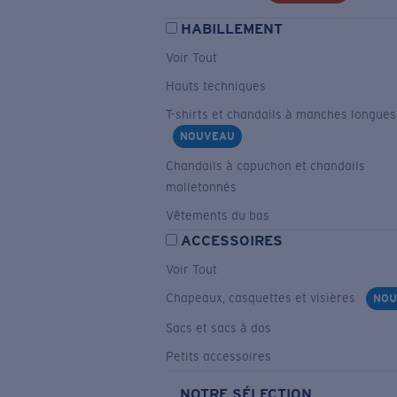
HABILLEMENT
Voir Tout
Hauts techniques
T-shirts et chandails à manches longues
NOUVEAU
Chandails à capuchon et chandails
molletonnés
Vêtements du bas
ACCESSOIRES
Voir Tout
Chapeaux, casquettes et visières
NOU
Sacs et sacs à dos
Petits accessoires
NOTRE SÉLECTION