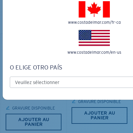
AVEC LES LUNETTES DE SOLEIL
PARFAITES
Découvrez des lunettes conçues pour chaque aventure
www.costadelmar.com/fr-ca
sur l’eau
www.costadelmar.com/en-us
O ELIGE OTRO PAÍS
LOS ALIJOS
MATÉRIAU BIOSOURCÉ
RINCON
336,00 $
350,00 $
GRAVURE DISPONIBLE
GRAVURE DISPONIBLE
AJOUTER AU
PANIER
AJOUTER AU
PANIER