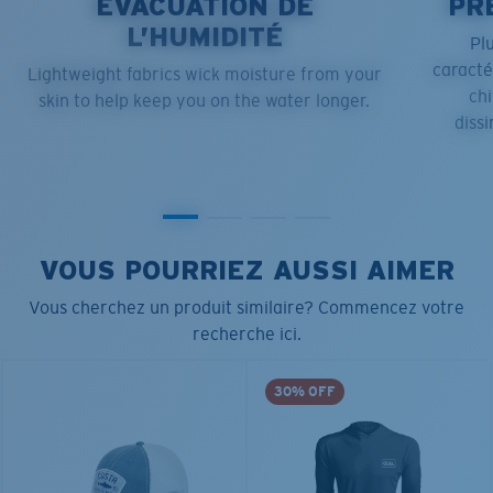
ÉVACUATION DE
PR
L’HUMIDITÉ
Pl
caract
Lightweight fabrics wick moisture from your
chi
skin to help keep you on the water longer.
dissi
VOUS POURRIEZ AUSSI AIMER
Vous cherchez un produit similaire? Commencez votre
recherche ici.
30% OFF