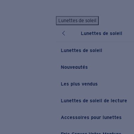
Skip to main content
Lunettes de soleil
LES PLUS RECHERCHÉS
Lunettes de soleil
Lunettes de soleil personnalisées
Nouveau
Meilleures ventes de lunettes de soleil
Lunettes de soleil
Nouveaux modèles solaires
LIENS UTILES
Nouveautés
Verres de rechange
Les plus vendus
Garantie et Réparations
Lunettes correctrices
Lunettes de soleil de lecture
Accessoires pour lunettes