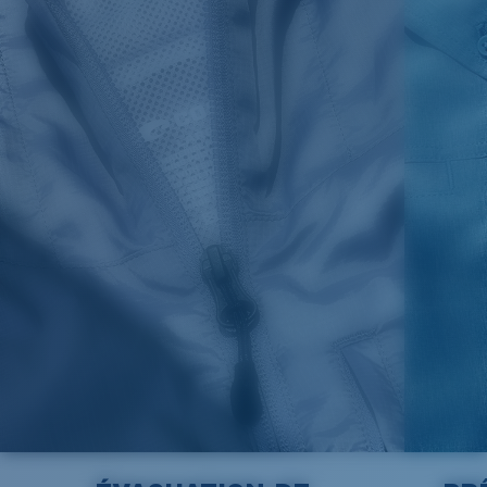
S
20
27 3/4
26
M
21
28 3/4
26 1/2
L
22
29 3/4
27
XL
23
30 3/4
27 1/2
2XL
24
31 3/4
28