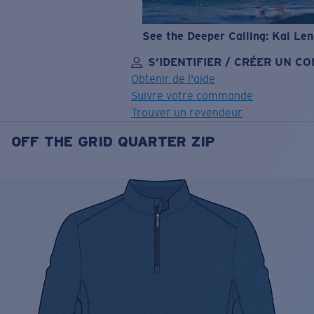
See the Deeper Calling: Kai Le
S’IDENTIFIER / CRÉER UN C
Obtenir de l'aide
Suivre votre commande
Trouver un revendeur
OFF THE GRID QUARTER ZIP
OBJECTIF MIS À JOUR
AJOUTÉ AU PANIER!
Prix :
Gratuit
Quantité:
Prix :
Gratuit
Quantité: