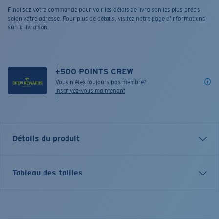
Finalisez votre commande pour voir les délais de livraison les plus précis
selon votre adresse. Pour plus de détails, visitez notre page d’informations
sur la livraison.
+
500
POINTS CREW
Vous n'êtes toujours pas membre?
Inscrivez-vous maintenant
Détails du produit
QUART DE FERMETURE À GLISSIÈRE OFF THE GRID
Tableau des tailles
CARACTÉRISTIQUES
• Chandail à capuchon à manches longues.