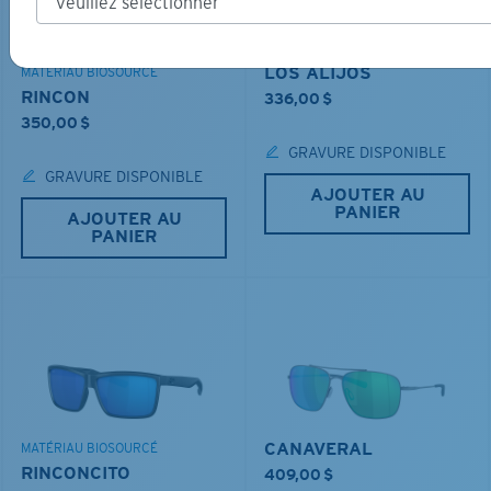
LOS ALIJOS
MATÉRIAU BIOSOURCÉ
RINCON
336,00 $
350,00 $
GRAVURE DISPONIBLE
GRAVURE DISPONIBLE
AJOUTER AU
PANIER
AJOUTER AU
PANIER
CANAVERAL
MATÉRIAU BIOSOURCÉ
RINCONCITO
409,00 $