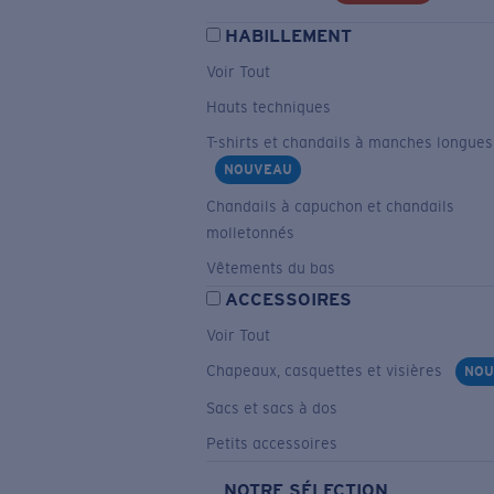
HABILLEMENT
Voir Tout
Hauts techniques
T-shirts et chandails à manches longues
NOUVEAU
Chandails à capuchon et chandails
molletonnés
Vêtements du bas
ACCESSOIRES
Voir Tout
Chapeaux, casquettes et visières
NOU
Sacs et sacs à dos
Petits accessoires
NOTRE SÉLECTION