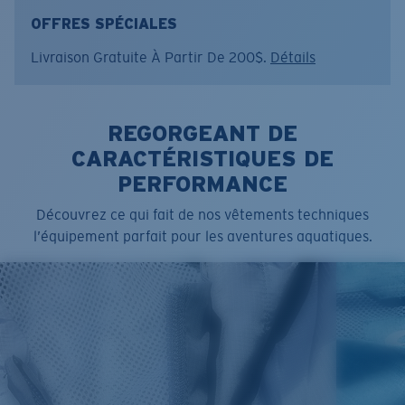
• Face lisse avec polaire quadrillée à l'intérieur pour
une protection thermique accrue.
OFFRES SPÉCIALES
• Idéal pour les superpositions.
Livraison Gratuite À Partir De 200$.
Détails
• Quart de fermeture à glissière centrale sur le devant.
• Col montant.
Nom du modèle:
Off The Grid Quarter Zip
REGORGEANT DE
Article n°.:
FQA401194-6FX
CARACTÉRISTIQUES DE
Couleur:
Tide Blue Heather
PERFORMANCE
Taille:
S
Découvrez ce qui fait de nos vêtements techniques
l’équipement parfait pour les aventures aquatiques.
SIZES
1. CHEST
2. HIPS LENGTH
3. SLEEVE LENGTH