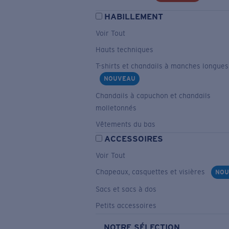
HABILLEMENT
Voir Tout
Hauts techniques
T-shirts et chandails à manches longues
NOUVEAU
Chandails à capuchon et chandails
molletonnés
Vêtements du bas
ACCESSOIRES
Voir Tout
Chapeaux, casquettes et visières
NOU
Sacs et sacs à dos
Petits accessoires
NOTRE SÉLECTION