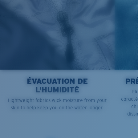
ÉVACUATION DE
PR
L’HUMIDITÉ
Pl
caract
Lightweight fabrics wick moisture from your
chi
skin to help keep you on the water longer.
dissi