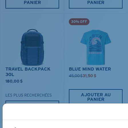
PANIER
PANIER
30% OFF
TRAVEL BACKPACK
BLUE MIND WATER
30L
45,00 $
31,50 $
180,00 $
AJOUTER AU
LES PLUS RECHERCHÉES
PANIER
AJOUTER AU
PANIER