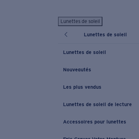
Skip to main content
Lunettes de soleil
LES PLUS RECHERCHÉS
Lunettes de soleil
Lunettes de soleil personnalisées
Nouveau
Meilleures ventes de lunettes de soleil
Lunettes de soleil
Nouveaux modèles solaires
LIENS UTILES
Nouveautés
Verres de rechange
Les plus vendus
Garantie et Réparations
Lunettes correctrices
Lunettes de soleil de lecture
Accessoires pour lunettes