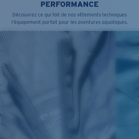
PERFORMANCE
Découvrez ce qui fait de nos vêtements techniques
l’équipement parfait pour les aventures aquatiques.
SIZES
1. CHEST
2. HIPS LENGTH
3. SLEEVE LENGTH
S
20
27 3/4
26
M
21
28 3/4
26 1/2
L
22
29 3/4
27
XL
23
30 3/4
27 1/2
2XL
24
31 3/4
28