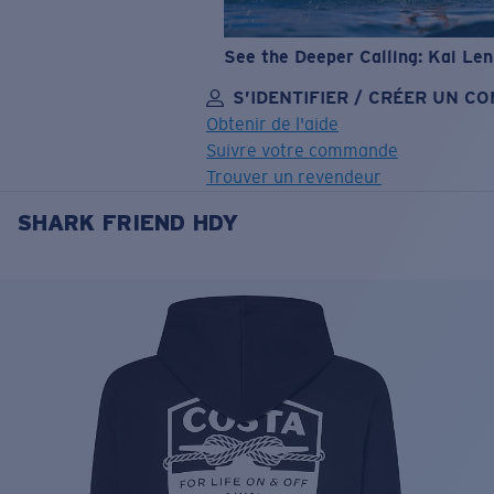
See the Deeper Calling: Kai Le
S’IDENTIFIER / CRÉER UN C
Obtenir de l'aide
Suivre votre commande
Trouver un revendeur
SHARK FRIEND HDY
OBJECTIF MIS À JOUR
AJOUTÉ AU PANIER!
Prix :
Gratuit
Quantité:
Prix :
Gratuit
Quantité: