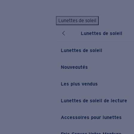
Skip to main content
Lunettes de soleil
LES PLUS RECHERCHÉS
Lunettes de soleil
Lunettes de soleil personnalisées
Nouveau
Meilleures ventes de lunettes de soleil
Lunettes de soleil
Nouveaux modèles solaires
LIENS UTILES
Nouveautés
Verres de rechange
Les plus vendus
Garantie et Réparations
Lunettes correctrices
Lunettes de soleil de lecture
Accessoires pour lunettes