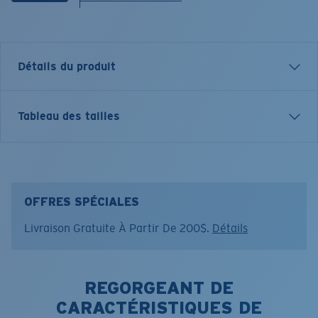
Détails du produit
Inspired by water and fueled by adventure, Costa T-
Tableau des tailles
shirts are more than apparel—they're part of the
journey.
Nom du modèle:
Tech LS Clear Hitch
Article n°.:
FQA401328-74T
OFFRES SPÉCIALES
Couleur:
Vert pastel
Livraison Gratuite À Partir De 200$.
Détails
Taille:
XL
REGORGEANT DE
CARACTÉRISTIQUES DE