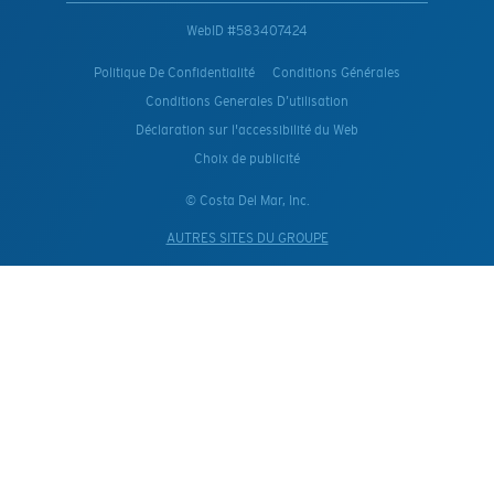
WebID #
583407424
Politique De Confidentialité
Conditions Générales
Conditions Generales D’utilisation
Déclaration sur l'accessibilité du Web
Choix de publicité
© Costa Del Mar, Inc.
AUTRES SITES DU GROUPE