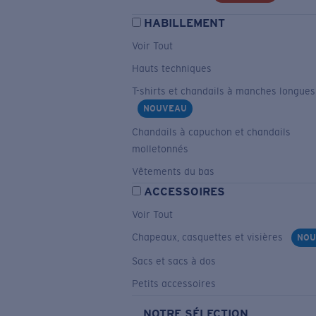
HABILLEMENT
Voir Tout
Hauts techniques
T-shirts et chandails à manches longues
NOUVEAU
Chandails à capuchon et chandails
molletonnés
Vêtements du bas
ACCESSOIRES
Voir Tout
Chapeaux, casquettes et visières
NOU
Sacs et sacs à dos
Petits accessoires
NOTRE SÉLECTION