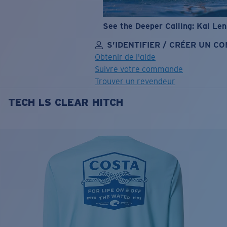
See the Deeper Calling: Kai Le
S’IDENTIFIER / CRÉER UN C
Obtenir de l'aide
Suivre votre commande
Trouver un revendeur
TECH LS CLEAR HITCH
OBJECTIF MIS À JOUR
AJOUTÉ AU PANIER!
Prix :
Gratuit
Quantité:
Prix :
Gratuit
Quantité: