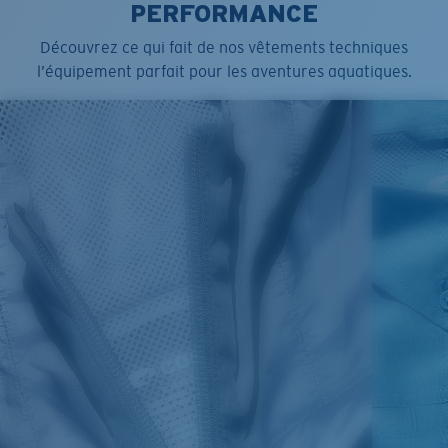
PERFORMANCE
Découvrez ce qui fait de nos vêtements techniques
l’équipement parfait pour les aventures aquatiques.
SIZES
1. CHEST
2. BODY LENGTH
3. SLEEVE LENGTH
S
19"
27”
7 ¾”
M
21"
28"
8 ¼”
L
23”
29”
8 ¾”
XL
25”
30”
9 ¼”
XXL
27”
31”
9 ¾”