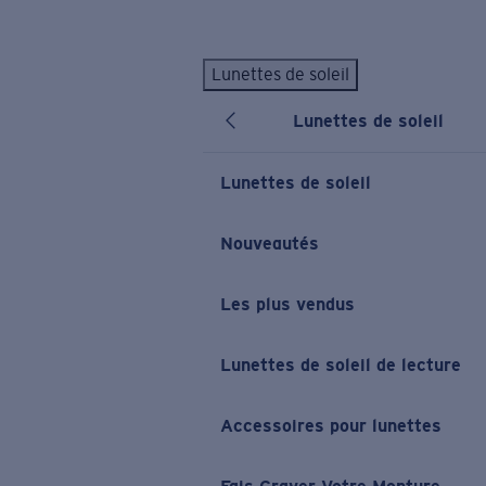
Skip to main content
Lunettes de soleil
LES PLUS RECHERCHÉS
Lunettes de soleil
Lunettes de soleil personnalisées
Nouveau
Meilleures ventes de lunettes de soleil
Lunettes de soleil
Nouveaux modèles solaires
LIENS UTILES
Nouveautés
Verres de rechange
Les plus vendus
Garantie et Réparations
Lunettes correctrices
Lunettes de soleil de lecture
Accessoires pour lunettes