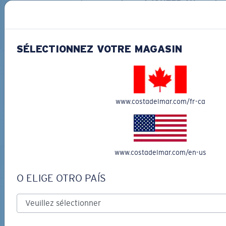
AJOUTER AU
LES PLUS RECHERCHÉES
PANIER
AJOUTER AU
PANIER
SÉLECTIONNEZ VOTRE MAGASIN
COURONNEZ VOTRE AVENTURE
AVEC LES LUNETTES DE SOLEIL
www.costadelmar.com/fr-ca
PARFAITES
Découvrez des lunettes conçues pour chaque aventure
sur l’eau
www.costadelmar.com/en-us
O ELIGE OTRO PAÍS
LOS ALIJOS
MATÉRIAU BIOSOURCÉ