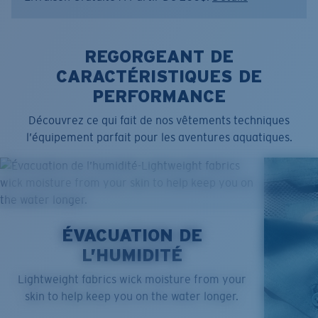
REGORGEANT DE
CARACTÉRISTIQUES DE
PERFORMANCE
Découvrez ce qui fait de nos vêtements techniques
l’équipement parfait pour les aventures aquatiques.
ÉVACUATION DE
L’HUMIDITÉ
SIZES
1. CHEST
2. BODY LENGTH
3. SLEEVE LENGTH
Lightweight fabrics wick moisture from your
S
19"
27”
7 ¾”
skin to help keep you on the water longer.
M
21"
28"
8 ¼”