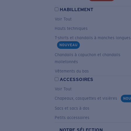
HABILLEMENT
Voir Tout
Hauts techniques
T-shirts et chandails à manches longues
NOUVEAU
Chandails à capuchon et chandails
molletonnés
Vêtements du bas
ACCESSOIRES
Voir Tout
Chapeaux, casquettes et visières
NOU
Sacs et sacs à dos
Petits accessoires
NOTRE SÉLECTION