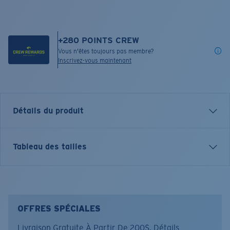
+
280
POINTS CREW
Vous n'êtes toujours pas membre?
Inscrivez-vous maintenant
Détails du produit
Inspired by water and fueled by adventure, Costa T-
Tableau des tailles
shirts are more than apparel—they're part of the
journey.
Nom du modèle:
Bass and Release
Article n°.:
FQA401333-100
OFFRES SPÉCIALES
Couleur:
Blanc
Livraison Gratuite À Partir De 200$.
Détails
Taille:
XL