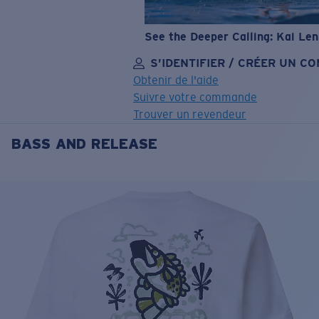
See the Deeper Calling: Kai Le
S’IDENTIFIER / CRÉER UN C
Obtenir de l'aide
Suivre votre commande
Trouver un revendeur
BASS AND RELEASE
OBJECTIF MIS À JOUR
AJOUTÉ AU PANIER!
Prix :
Gratuit
Quantité:
Prix :
Gratuit
Quantité: