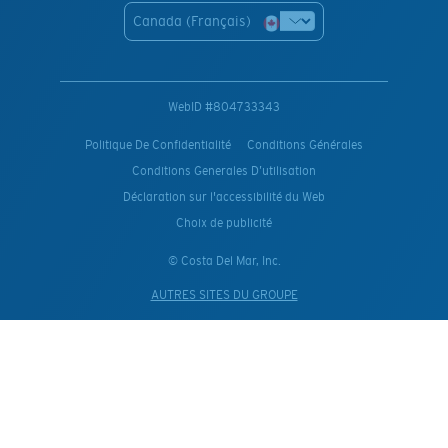
Canada (Français)
WebID #
804733343
Politique De Confidentialité
Conditions Générales
Conditions Generales D’utilisation
Déclaration sur l'accessibilité du Web
Choix de publicité
© Costa Del Mar, Inc.
AUTRES SITES DU GROUPE