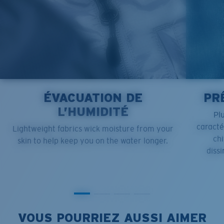
ÉVACUATION DE
PR
L’HUMIDITÉ
Pl
caract
Lightweight fabrics wick moisture from your
chi
skin to help keep you on the water longer.
dissi
VOUS POURRIEZ AUSSI AIMER