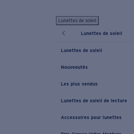
Skip to main content
Lunettes de soleil
LES PLUS RECHERCHÉS
Lunettes de soleil
Lunettes de soleil personnalisées
Nouveau
Meilleures ventes de lunettes de soleil
Lunettes de soleil
Nouveaux modèles solaires
LIENS UTILES
Nouveautés
Verres de rechange
Les plus vendus
Garantie et Réparations
Lunettes correctrices
Lunettes de soleil de lecture
Accessoires pour lunettes