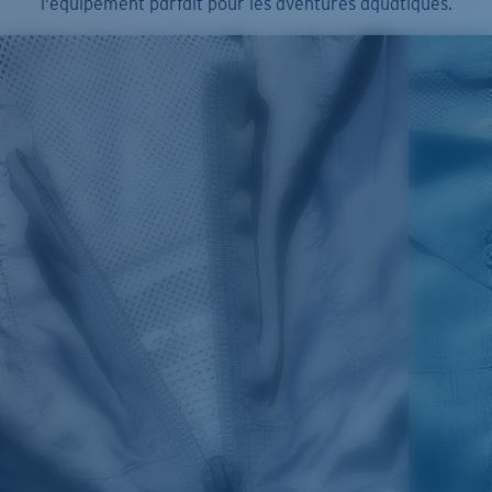
l’équipement parfait pour les aventures aquatiques.
SIZES
1. WAIST
2. LENGTH
3. FRONT RISE
30
35 1/2
19 1/4
12 1/4
32
36 1/2
19 1/2
12 3/4
34
37 1/2
19 3/4
13
36
38 1/2
20
13 1/4
38
41 1/2
20 1/2
13 3/4
40
42 1/2
21
14 1/4