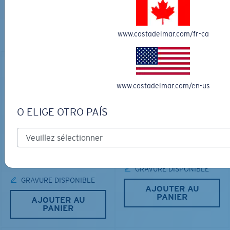
PARFAITES
Découvrez des lunettes conçues pour chaque aventure
www.costadelmar.com/fr-ca
sur l’eau
www.costadelmar.com/en-us
O ELIGE OTRO PAÍS
LOS ALIJOS
MATÉRIAU BIOSOURCÉ
RINCON
336,00 $
350,00 $
GRAVURE DISPONIBLE
GRAVURE DISPONIBLE
AJOUTER AU
PANIER
AJOUTER AU
PANIER