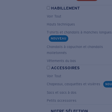
HABILLEMENT
Voir Tout
Hauts techniques
T-shirts et chandails à manches longues
NOUVEAU
Chandails à capuchon et chandails
molletonnés
Vêtements du bas
ACCESSOIRES
Voir Tout
Chapeaux, casquettes et visières
NOU
Sacs et sacs à dos
Petits accessoires
NOTRE SÉLECTION