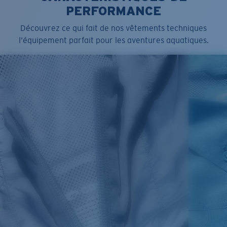
PERFORMANCE
Découvrez ce qui fait de nos vêtements techniques
l’équipement parfait pour les aventures aquatiques.
SIZES
1. CHEST
2. HIPS LENGTH
3. SLEEVE LENGTH
S
20
27 3/4
26
M
21
28 3/4
26 1/2
L
22
29 3/4
27
XL
23
30 3/4
27 1/2
2XL
24
31 3/4
28