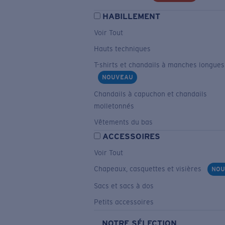
HABILLEMENT
Voir Tout
Hauts techniques
T-shirts et chandails à manches longues
NOUVEAU
Chandails à capuchon et chandails
molletonnés
Vêtements du bas
ACCESSOIRES
Voir Tout
Chapeaux, casquettes et visières
NOU
Sacs et sacs à dos
Petits accessoires
NOTRE SÉLECTION