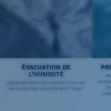
ÉVACUATION DE
PR
L’HUMIDITÉ
Pl
caract
Lightweight fabrics wick moisture from your
chi
skin to help keep you on the water longer.
dissi