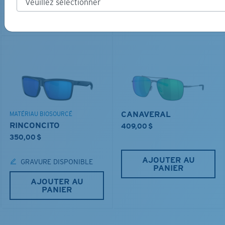
PANIER
AJOUTER AU
PANIER
CANAVERAL
MATÉRIAU BIOSOURCÉ
RINCONCITO
409,00 $
350,00 $
AJOUTER AU
GRAVURE DISPONIBLE
PANIER
AJOUTER AU
PANIER