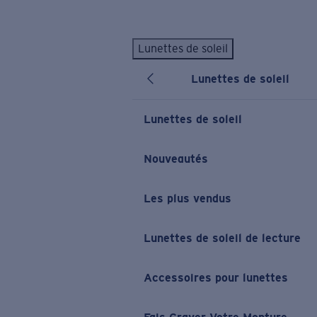
Skip to main content
Lunettes de soleil
LES PLUS RECHERCHÉS
Lunettes de soleil
Lunettes de soleil personnalisées
Nouveau
Meilleures ventes de lunettes de soleil
Lunettes de soleil
Nouveaux modèles solaires
LIENS UTILES
Nouveautés
Verres de rechange
Les plus vendus
Garantie et Réparations
Lunettes correctrices
Lunettes de soleil de lecture
Accessoires pour lunettes