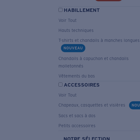
HABILLEMENT
Voir Tout
Hauts techniques
T-shirts et chandails à manches longues
NOUVEAU
Chandails à capuchon et chandails
molletonnés
Vêtements du bas
ACCESSOIRES
Voir Tout
Chapeaux, casquettes et visières
NOU
Sacs et sacs à dos
Petits accessoires
NOTRE SÉLECTION