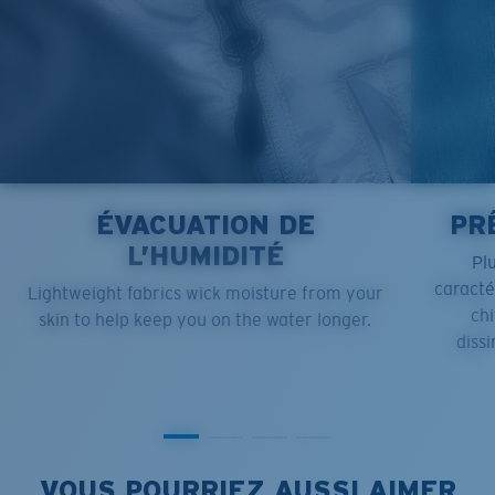
ÉVACUATION DE
PR
L’HUMIDITÉ
Pl
caract
Lightweight fabrics wick moisture from your
chi
skin to help keep you on the water longer.
dissi
VOUS POURRIEZ AUSSI AIMER