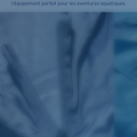
l’équipement parfait pour les aventures aquatiques.
SIZES
1. CHEST
2. BODY LENGTH
3. SLEEVE LENGTH
S
19"
27”
7 ¾”
M
21"
28"
8 ¼”
L
23”
29”
8 ¾”
XL
25”
30”
9 ¼”
XXL
27”
31”
9 ¾”