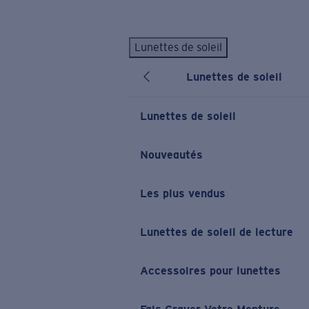
Skip to main content
Lunettes de soleil
LES PLUS RECHERCHÉS
Lunettes de soleil
Lunettes de soleil personnalisées
Nouveau
Meilleures ventes de lunettes de soleil
Lunettes de soleil
Nouveaux modèles solaires
LIENS UTILES
Nouveautés
Verres de rechange
Les plus vendus
Garantie et Réparations
Lunettes correctrices
Lunettes de soleil de lecture
Accessoires pour lunettes