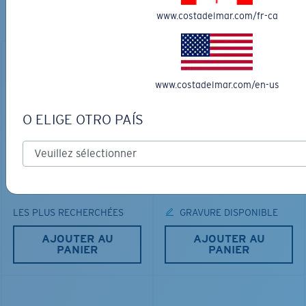
Découvrez des lunettes conçues pour chaque aventure
www.costadelmar.com/fr-ca
sur l’eau
www.costadelmar.com/en-us
O ELIGE OTRO PAÍS
MATÉRIAU BIOSOURCÉ
PRO SERIES
BRINE II
FANTAIL PRO
231,00 $
366,00 $
LES PLUS RECHERCHÉES
GRAVURE DISPONIBLE
AJOUTER AU
AJOUTER AU
PANIER
PANIER