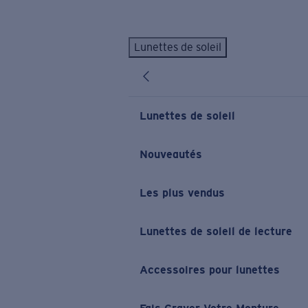
Skip to main content
Lunettes de soleil
LES PLUS RECHERCHÉS
Lunettes de soleil personnalisées
Nouveau
Meilleures ventes de lunettes de soleil
Lunettes de soleil
Nouveaux modèles solaires
LIENS UTILES
Nouveautés
Verres de rechange
Les plus vendus
Garantie et Réparations
Lunettes correctrices
Lunettes de soleil de lecture
Accessoires pour lunettes