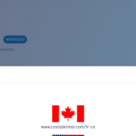
s
NOUVEAU
etonnés
VEAU
www.costadelmar.com/fr-ca