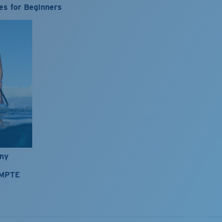
es for Beginners
nny
OMPTE