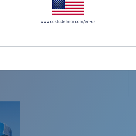
www.costadelmar.com/en-us
L MAR WOVEN
Costa Stories