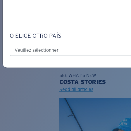
DE
O ELIGE OTRO PAÍS
GRAVURE
Costa Stories
SEE WHAT'S NEW
COSTA
STORIES
Read all articles