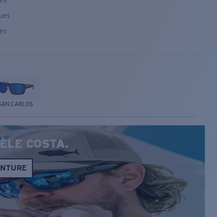
ses
ques
ses
SAN CARLOS
ÈLE COSTA.
ONTURE