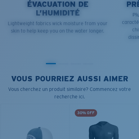
ÉVACUATION DE
PR
L’HUMIDITÉ
Pl
caract
Lightweight fabrics wick moisture from your
chi
skin to help keep you on the water longer.
dissi
VOUS POURRIEZ AUSSI AIMER
Vous cherchez un produit similaire? Commencez votre
recherche ici.
30% OFF