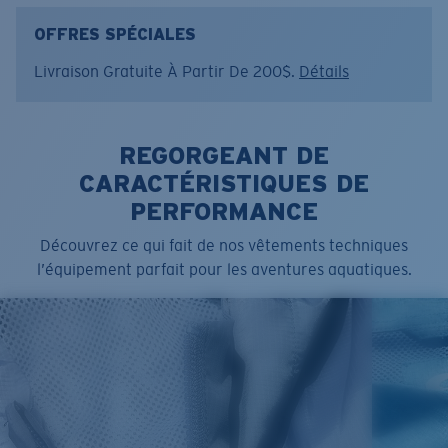
du bord de mer, capturant l’esprit des vagues et la
liberté de la culture du surf.
OFFRES SPÉCIALES
Livraison Gratuite À Partir De 200$.
Détails
Nom du modèle:
Watercolor Surf
Article n°.:
FQA401351-03I
Couleur:
Noir délavé
Taille:
XL
REGORGEANT DE
CARACTÉRISTIQUES DE
PERFORMANCE
Découvrez ce qui fait de nos vêtements techniques
l’équipement parfait pour les aventures aquatiques.
SIZES
1. CHEST
2. BODY LENGTH
3. SLEEVE LENGTH