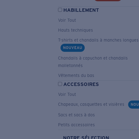
HABILLEMENT
Voir Tout
Hauts techniques
T-shirts et chandails à manches longues
NOUVEAU
Chandails à capuchon et chandails
molletonnés
Vêtements du bas
ACCESSOIRES
Voir Tout
Chapeaux, casquettes et visières
NOU
Sacs et sacs à dos
Petits accessoires
NOTRE SÉLECTION