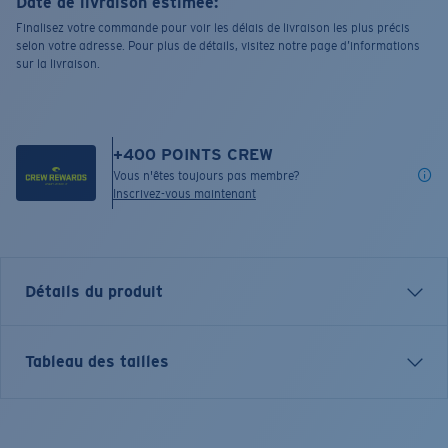
Date de livraison estimée:
Finalisez votre commande pour voir les délais de livraison les plus précis
selon votre adresse. Pour plus de détails, visitez notre page d’informations
sur la livraison.
+
400
POINTS CREW
Vous n'êtes toujours pas membre?
Inscrivez-vous maintenant
Détails du produit
Chaque t-shirt graphique raconte une histoire liée à
Tableau des tailles
l'eau — les espèces, les destinations et les moments qui
définissent le style de vie de Costa. Le Watercolor Surf
s’inspire du mouvement, de la couleur et de l’énergie