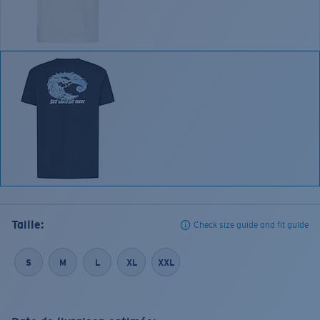
Taille:
Check size guide and fit guide
S
M
L
XL
XXL