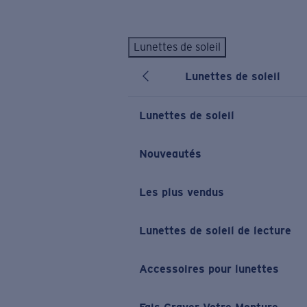
Skip to main content
Lunettes de soleil
LES PLUS RECHERCHÉS
Lunettes de soleil
Lunettes de soleil personnalisées
Nouveau
Meilleures ventes de lunettes de soleil
Lunettes de soleil
Nouveaux modèles solaires
LIENS UTILES
Nouveautés
Verres de rechange
Les plus vendus
Garantie et Réparations
Lunettes correctrices
Lunettes de soleil de lecture
Accessoires pour lunettes