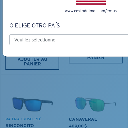
www.costadelmar.com/en-us
LOS ALIJOS
MATÉRIAU BIOSOURCÉ
O ELIGE OTRO PAÍS
RINCON
336,00 $
350,00 $
GRAVURE DISPONIBLE
GRAVURE DISPONIBLE
AJOUTER AU
PANIER
AJOUTER AU
PANIER
CANAVERAL
MATÉRIAU BIOSOURCÉ
RINCONCITO
409,00 $