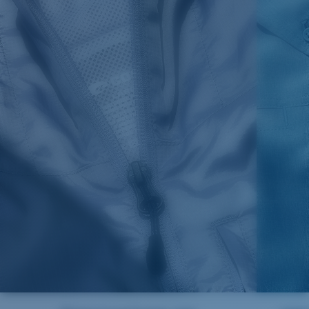
S
19"
27”
7 ¾”
M
21"
28"
8 ¼”
L
23”
29”
8 ¾”
XL
25”
30”
9 ¼”
XXL
27”
31”
9 ¾”