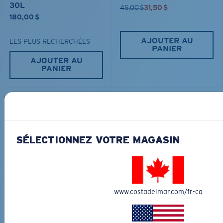
30L
45,00 $
31,50 $
180,00 $
AJOUTER AU
LES PLUS RECHERCHÉES
PANIER
AJOUTER AU
PANIER
COURONNEZ VOTRE AVENTURE
AVEC LES LUNETTES DE SOLEIL
SÉLECTIONNEZ VOTRE MAGASIN
PARFAITES
Découvrez des lunettes conçues pour chaque aventure
sur l’eau
www.costadelmar.com/fr-ca