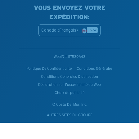
VOUS ENVOYEZ VOTRE
EXPÉDITION:
Canada (Français)
WebID #
117539643
Politique De Confidentialité
Conditions Générales
Conditions Generales D’utilisation
Déclaration sur l'accessibilité du Web
Choix de publicité
© Costa Del Mar, Inc.
AUTRES SITES DU GROUPE