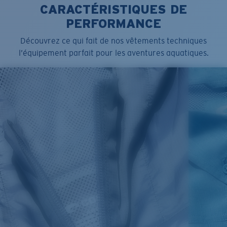
CARACTÉRISTIQUES DE
PERFORMANCE
Découvrez ce qui fait de nos vêtements techniques
l’équipement parfait pour les aventures aquatiques.
SIZES
1. CHEST
2. BODY LENGTH
3. SLEEVE LENGTH
S
19"
27”
7 ¾”
M
21"
28"
8 ¼”
L
23”
29”
8 ¾”
XL
25”
30”
9 ¼”