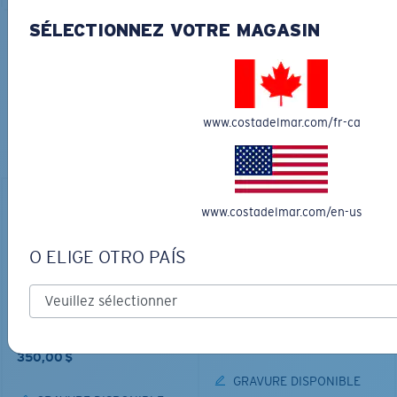
SÉLECTIONNEZ VOTRE MAGASIN
COURONNEZ VOTRE AVENTURE
AVEC LES LUNETTES DE SOLEIL
PARFAITES
www.costadelmar.com/fr-ca
Découvrez des lunettes conçues pour chaque aventure
sur l’eau
www.costadelmar.com/en-us
O ELIGE OTRO PAÍS
LOS ALIJOS
MATÉRIAU BIOSOURCÉ
RINCON
336,00 $
350,00 $
GRAVURE DISPONIBLE