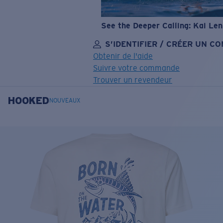
See the Deeper Calling: Kai Le
S’IDENTIFIER / CRÉER UN C
Obtenir de l'aide
Suivre votre commande
Trouver un revendeur
HOOKED
OBJECTIF MIS À JOUR
AJOUTÉ AU PANIER!
NOUVEAUX
Prix :
Gratuit
Quantité:
Prix :
Gratuit
Quantité: