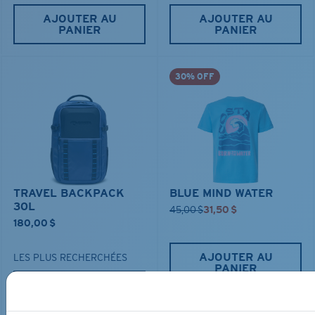
AJOUTER AU
AJOUTER AU
PANIER
PANIER
30% OFF
TRAVEL BACKPACK
BLUE MIND WATER
30L
45,00 $
31,50 $
180,00 $
AJOUTER AU
LES PLUS RECHERCHÉES
PANIER
AJOUTER AU
PANIER