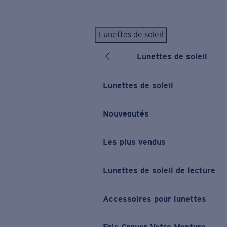
Skip to main content
Lunettes de soleil
LES PLUS RECHERCHÉS
Lunettes de soleil
Lunettes de soleil personnalisées
Nouveau
Meilleures ventes de lunettes de soleil
Lunettes de soleil
Nouveaux modèles solaires
LIENS UTILES
Nouveautés
Verres de rechange
Les plus vendus
Garantie et Réparations
Lunettes correctrices
Lunettes de soleil de lecture
Accessoires pour lunettes