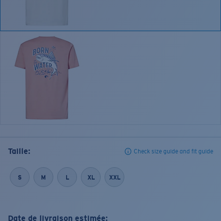
Taille:
Check size guide and fit guide
S
M
L
XL
XXL
Date de livraison estimée: