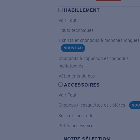
HABILLEMENT
Voir Tout
Hauts techniques
T-shirts et chandails à manches longues
NOUVEAU
Chandails à capuchon et chandails
molletonnés
Vêtements du bas
ACCESSOIRES
Voir Tout
Chapeaux, casquettes et visières
NOU
Sacs et sacs à dos
Petits accessoires
NOTRE SÉLECTION