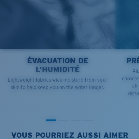
ÉVACUATION DE
PR
L’HUMIDITÉ
Pl
caract
Lightweight fabrics wick moisture from your
chi
skin to help keep you on the water longer.
dissi
VOUS POURRIEZ AUSSI AIMER