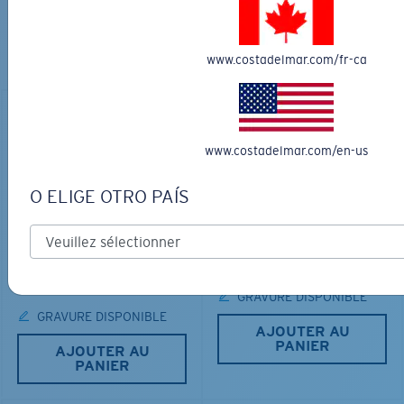
PARFAITES
Découvrez des lunettes conçues pour chaque aventure
www.costadelmar.com/fr-ca
sur l’eau
www.costadelmar.com/en-us
O ELIGE OTRO PAÍS
LOS ALIJOS
MATÉRIAU BIOSOURCÉ
RINCON
336,00 $
350,00 $
GRAVURE DISPONIBLE
GRAVURE DISPONIBLE
AJOUTER AU
PANIER
AJOUTER AU
PANIER