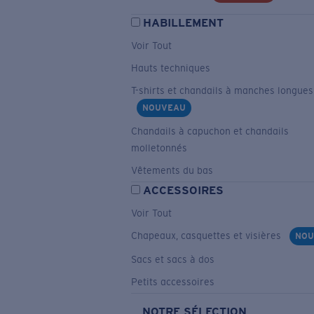
HABILLEMENT
Voir Tout
Hauts techniques
T-shirts et chandails à manches longues
NOUVEAU
Chandails à capuchon et chandails
molletonnés
Vêtements du bas
ACCESSOIRES
Voir Tout
Chapeaux, casquettes et visières
NOU
Sacs et sacs à dos
Petits accessoires
NOTRE SÉLECTION