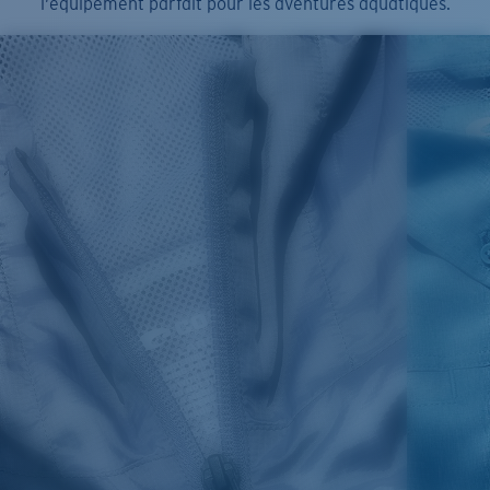
l’équipement parfait pour les aventures aquatiques.
SIZES
1. CHEST
2. BODY LENGTH
3. SLEEVE LENGTH
S
19"
27”
7 ¾”
M
21"
28"
8 ¼”
L
23”
29”
8 ¾”
XL
25”
30”
9 ¼”
XXL
27”
31”
9 ¾”