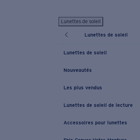
Skip to main content
Lunettes de soleil
LES PLUS RECHERCHÉS
Lunettes de soleil
Lunettes de soleil personnalisées
Nouveau
Meilleures ventes de lunettes de soleil
Lunettes de soleil
Nouveaux modèles solaires
LIENS UTILES
Nouveautés
Verres de rechange
Les plus vendus
Garantie et Réparations
Lunettes correctrices
Lunettes de soleil de lecture
Accessoires pour lunettes