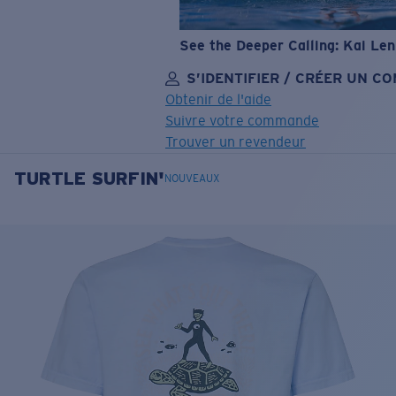
See the Deeper Calling: Kai Le
S’IDENTIFIER / CRÉER UN C
Obtenir de l'aide
Suivre votre commande
Trouver un revendeur
TURTLE SURFIN'
OBJECTIF MIS À JOUR
AJOUTÉ AU PANIER!
NOUVEAUX
Prix :
Gratuit
Quantité:
Prix :
Gratuit
Quantité: