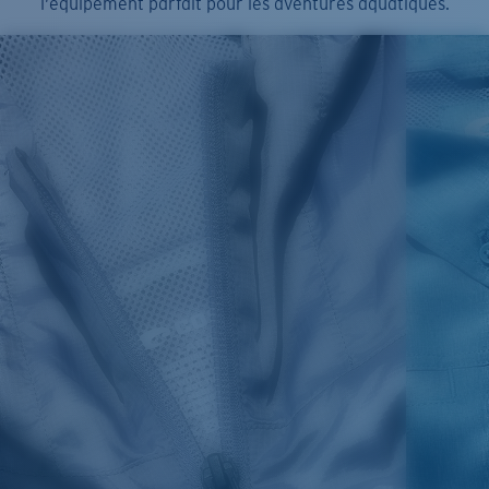
l’équipement parfait pour les aventures aquatiques.
SIZES
1. CHEST
2. BODY LENGTH
3. SLEEVE LENGTH
S
19"
27”
7 ¾”
M
21"
28"
8 ¼”
L
23”
29”
8 ¾”
XL
25”
30”
9 ¼”
XXL
27”
31”
9 ¾”