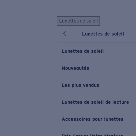
Skip to main content
Lunettes de soleil
LES PLUS RECHERCHÉS
Lunettes de soleil
Lunettes de soleil personnalisées
Nouveau
Meilleures ventes de lunettes de soleil
Lunettes de soleil
Nouveaux modèles solaires
LIENS UTILES
Nouveautés
Verres de rechange
Les plus vendus
Garantie et Réparations
Lunettes correctrices
Lunettes de soleil de lecture
Accessoires pour lunettes