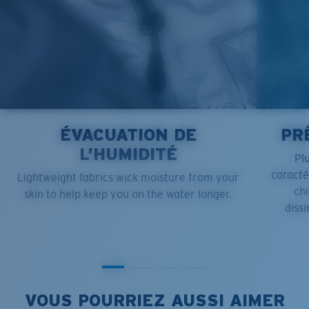
ÉVACUATION DE
PR
L’HUMIDITÉ
Pl
caract
Lightweight fabrics wick moisture from your
chi
skin to help keep you on the water longer.
dissi
VOUS POURRIEZ AUSSI AIMER