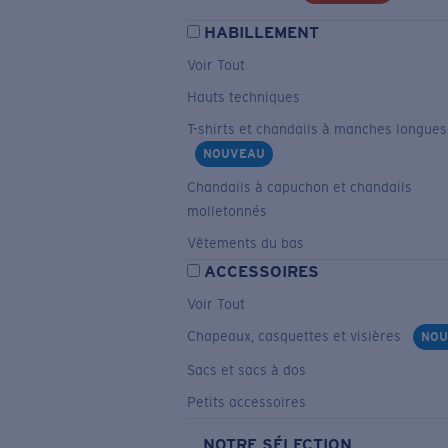
HABILLEMENT
Voir Tout
Hauts techniques
T-shirts et chandails à manches longues
NOUVEAU
Chandails à capuchon et chandails
molletonnés
Vêtements du bas
ACCESSOIRES
Voir Tout
Chapeaux, casquettes et visières
NOU
Sacs et sacs à dos
Petits accessoires
NOTRE SÉLECTION