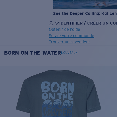
See the Deeper Calling: Kai Le
S’IDENTIFIER / CRÉER UN C
Obtenir de l'aide
Suivre votre commande
Trouver un revendeur
BORN ON THE WATER
OBJECTIF MIS À JOUR
AJOUTÉ AU PANIER!
NOUVEAUX
Prix :
Gratuit
Quantité:
Prix :
Gratuit
Quantité: