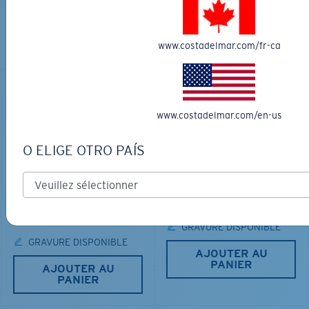
PARFAITES
Découvrez des lunettes conçues pour chaque aventure
www.costadelmar.com/fr-ca
sur l’eau
www.costadelmar.com/en-us
O ELIGE OTRO PAÍS
LOS ALIJOS
MATÉRIAU BIOSOURCÉ
RINCON
336,00 $
350,00 $
GRAVURE DISPONIBLE
GRAVURE DISPONIBLE
AJOUTER AU
PANIER
AJOUTER AU
PANIER