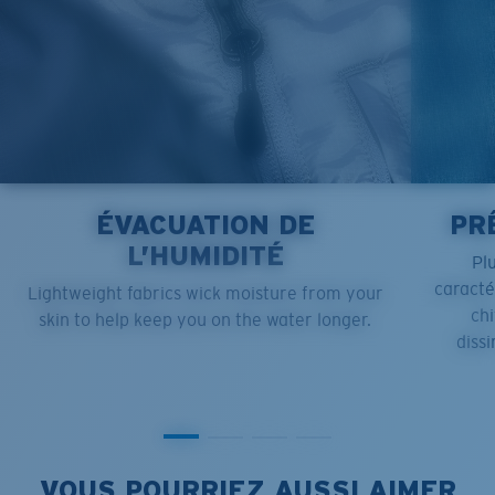
ÉVACUATION DE
PR
L’HUMIDITÉ
Pl
caract
Lightweight fabrics wick moisture from your
chi
skin to help keep you on the water longer.
dissi
VOUS POURRIEZ AUSSI AIMER