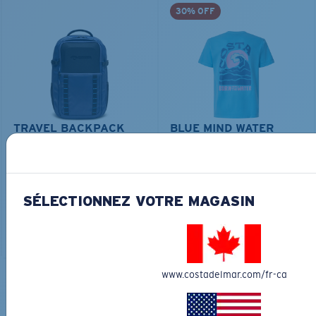
30% OFF
TRAVEL BACKPACK
BLUE MIND WATER
30L
45,00 $
31,50 $
180,00 $
AJOUTER AU
LES PLUS RECHERCHÉES
SÉLECTIONNEZ VOTRE MAGASIN
PANIER
AJOUTER AU
PANIER
www.costadelmar.com/fr-ca
COURONNEZ VOTRE AVENTURE
AVEC LES LUNETTES DE SOLEIL