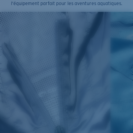
l’équipement parfait pour les aventures aquatiques.
SIZES
1. CHEST
2. BODY LENGTH
3. SLEEVE LENGTH
S
19"
27”
7 ¾”
M
21"
28"
8 ¼”
L
23”
29”
8 ¾”
XL
25”
30”
9 ¼”
XXL
27”
31”
9 ¾”