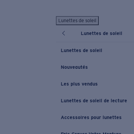
Skip to main content
Lunettes de soleil
LES PLUS RECHERCHÉS
Lunettes de soleil
Lunettes de soleil personnalisées
Nouveau
Meilleures ventes de lunettes de soleil
Lunettes de soleil
Nouveaux modèles solaires
LIENS UTILES
Nouveautés
Verres de rechange
Les plus vendus
Garantie et Réparations
Lunettes correctrices
Lunettes de soleil de lecture
Accessoires pour lunettes