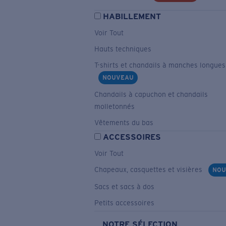
HABILLEMENT
Voir Tout
Hauts techniques
T-shirts et chandails à manches longues
NOUVEAU
Chandails à capuchon et chandails
molletonnés
Vêtements du bas
ACCESSOIRES
Voir Tout
Chapeaux, casquettes et visières
NOU
Sacs et sacs à dos
Petits accessoires
NOTRE SÉLECTION