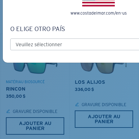
PARFAITES
www.costadelmar.com/en-us
Découvrez des lunettes conçues pour chaque aventure
sur l’eau
O ELIGE OTRO PAÍS
LOS ALIJOS
MATÉRIAU BIOSOURCÉ
RINCON
336,00 $
350,00 $
GRAVURE DISPONIBLE
GRAVURE DISPONIBLE
AJOUTER AU
PANIER
AJOUTER AU
PANIER