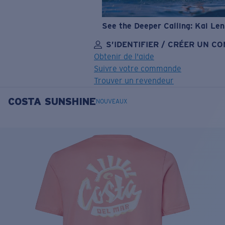
See the Deeper Calling: Kai Le
S’IDENTIFIER / CRÉER UN C
Obtenir de l'aide
Suivre votre commande
Trouver un revendeur
COSTA SUNSHINE
OBJECTIF MIS À JOUR
AJOUTÉ AU PANIER!
NOUVEAUX
Prix :
Gratuit
Quantité:
Prix :
Gratuit
Quantité: