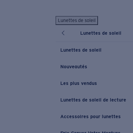
Skip to main content
Lunettes de soleil
LES PLUS RECHERCHÉS
Lunettes de soleil
Lunettes de soleil personnalisées
Nouveau
Meilleures ventes de lunettes de soleil
Lunettes de soleil
Nouveaux modèles solaires
LIENS UTILES
Nouveautés
Verres de rechange
Les plus vendus
Garantie et Réparations
Lunettes correctrices
Lunettes de soleil de lecture
Accessoires pour lunettes