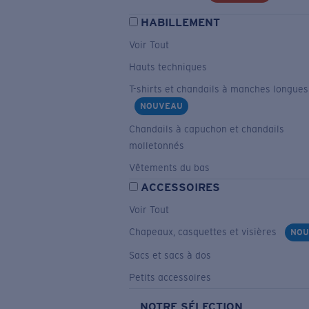
HABILLEMENT
Voir Tout
Hauts techniques
T-shirts et chandails à manches longues
NOUVEAU
Chandails à capuchon et chandails
molletonnés
Vêtements du bas
ACCESSOIRES
Voir Tout
Chapeaux, casquettes et visières
NOU
Sacs et sacs à dos
Petits accessoires
NOTRE SÉLECTION