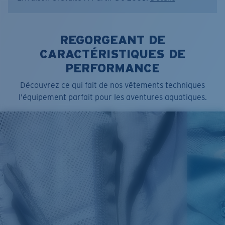
Couleur:
Blanc rétro
Taille:
XL
REGORGEANT DE
CARACTÉRISTIQUES DE
PERFORMANCE
Découvrez ce qui fait de nos vêtements techniques
l’équipement parfait pour les aventures aquatiques.
SIZES
1. CHEST
2. BODY LENGTH
3. SLEEVE LENGTH
S
19"
27”
7 ¾”
M
21"
28"
8 ¼”