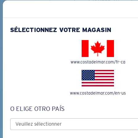
AJOUTER AU
LES PLUS RECHERCHÉES
PANIER
AJOUTER AU
PANIER
SÉLECTIONNEZ VOTRE MAGASIN
COURONNEZ VOTRE AVENTURE
AVEC LES LUNETTES DE SOLEIL
www.costadelmar.com/fr-ca
PARFAITES
Découvrez des lunettes conçues pour chaque aventure
sur l’eau
www.costadelmar.com/en-us
O ELIGE OTRO PAÍS
LOS ALIJOS
MATÉRIAU BIOSOURCÉ