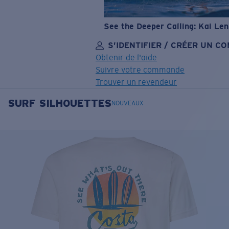
See the Deeper Calling: Kai Le
S’IDENTIFIER / CRÉER UN C
Obtenir de l'aide
Suivre votre commande
Trouver un revendeur
SURF SILHOUETTES
OBJECTIF MIS À JOUR
AJOUTÉ AU PANIER!
NOUVEAUX
Prix :
Gratuit
Quantité:
Prix :
Gratuit
Quantité: