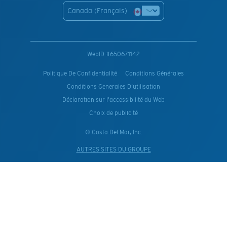
Canada (Français)
WebID #
650671142
Politique De Confidentialité
Conditions Générales
Conditions Generales D’utilisation
Déclaration sur l'accessibilité du Web
Choix de publicité
© Costa Del Mar, Inc.
AUTRES SITES DU GROUPE