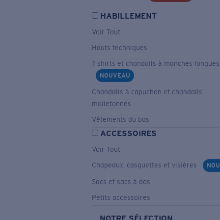
HABILLEMENT
Voir Tout
Hauts techniques
T-shirts et chandails à manches longues
NOUVEAU
Chandails à capuchon et chandails
molletonnés
Vêtements du bas
ACCESSOIRES
Voir Tout
Chapeaux, casquettes et visières
NOU
Sacs et sacs à dos
Petits accessoires
NOTRE SÉLECTION