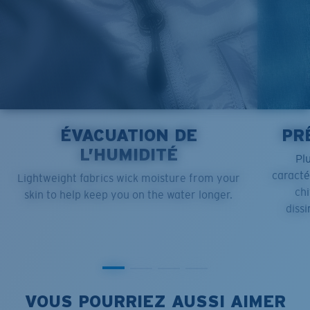
ÉVACUATION DE
PR
L’HUMIDITÉ
Pl
caract
Lightweight fabrics wick moisture from your
chi
skin to help keep you on the water longer.
dissi
VOUS POURRIEZ AUSSI AIMER