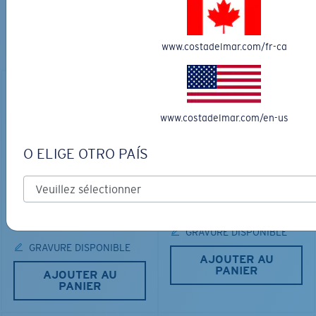
PARFAITES
Découvrez des lunettes conçues pour chaque aventure
www.costadelmar.com/fr-ca
sur l’eau
www.costadelmar.com/en-us
O ELIGE OTRO PAÍS
LOS ALIJOS
MATÉRIAU BIOSOURCÉ
RINCON
336,00 $
350,00 $
GRAVURE DISPONIBLE
GRAVURE DISPONIBLE
AJOUTER AU
PANIER
AJOUTER AU
PANIER