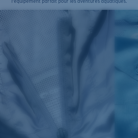
l’équipement parfait pour les aventures aquatiques.
SIZES
1. CHEST
2. BODY LENGTH
3. SLEEVE LENGTH
S
19"
27”
7 ¾”
M
21"
28"
8 ¼”
L
23”
29”
8 ¾”
XL
25”
30”
9 ¼”
XXL
27”
31”
9 ¾”