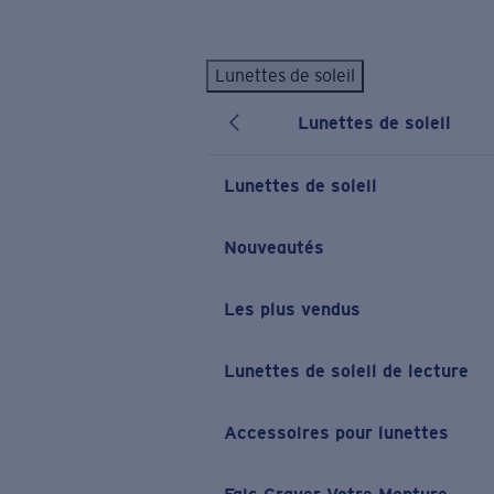
Skip to main content
Lunettes de soleil
LES PLUS RECHERCHÉS
Lunettes de soleil
Lunettes de soleil personnalisées
Nouveau
Meilleures ventes de lunettes de soleil
Lunettes de soleil
Nouveaux modèles solaires
LIENS UTILES
Nouveautés
Verres de rechange
Les plus vendus
Garantie et Réparations
Lunettes correctrices
Lunettes de soleil de lecture
Accessoires pour lunettes