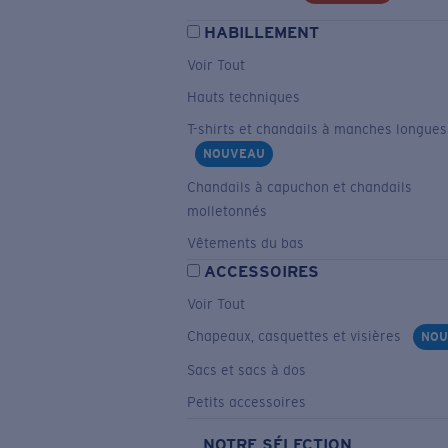
HABILLEMENT
Voir Tout
Hauts techniques
T-shirts et chandails à manches longues
NOUVEAU
Chandails à capuchon et chandails
molletonnés
Vêtements du bas
ACCESSOIRES
Voir Tout
Chapeaux, casquettes et visières
NOU
Sacs et sacs à dos
Petits accessoires
NOTRE SÉLECTION