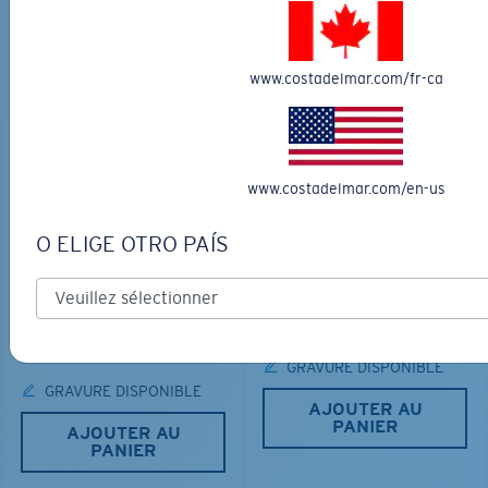
PARFAITES
Découvrez des lunettes conçues pour chaque aventure
www.costadelmar.com/fr-ca
sur l’eau
www.costadelmar.com/en-us
O ELIGE OTRO PAÍS
LOS ALIJOS
MATÉRIAU BIOSOURCÉ
RINCON
336,00 $
350,00 $
GRAVURE DISPONIBLE
GRAVURE DISPONIBLE
AJOUTER AU
PANIER
AJOUTER AU
PANIER