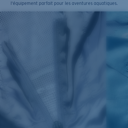
l’équipement parfait pour les aventures aquatiques.
SIZES
1. CHEST
2. BODY LENGTH
3. SLEEVE LENGTH
S
19"
27”
7 ¾”
M
21"
28"
8 ¼”
L
23”
29”
8 ¾”
XL
25”
30”
9 ¼”
XXL
27”
31”
9 ¾”