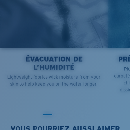
ÉVACUATION DE
PR
L’HUMIDITÉ
Pl
caract
Lightweight fabrics wick moisture from your
chi
skin to help keep you on the water longer.
dissi
VOUS POURRIEZ AUSSI AIMER