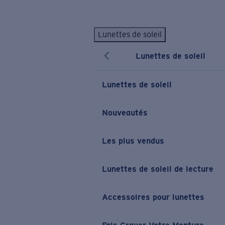
Skip to main content
Lunettes de soleil
LES PLUS RECHERCHÉS
Lunettes de soleil
Lunettes de soleil personnalisées
Nouveau
Meilleures ventes de lunettes de soleil
Lunettes de soleil
Nouveaux modèles solaires
LIENS UTILES
Nouveautés
Verres de rechange
Les plus vendus
Garantie et Réparations
Lunettes correctrices
Lunettes de soleil de lecture
Accessoires pour lunettes