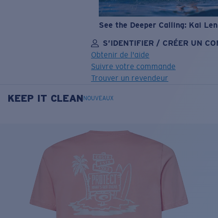
See the Deeper Calling: Kai Le
S’IDENTIFIER / CRÉER UN C
Obtenir de l'aide
Suivre votre commande
Trouver un revendeur
KEEP IT CLEAN
OBJECTIF MIS À JOUR
AJOUTÉ AU PANIER!
NOUVEAUX
Prix :
Gratuit
Quantité:
Prix :
Gratuit
Quantité: