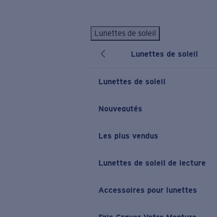
Skip to main content
Lunettes de soleil
LES PLUS RECHERCHÉS
Lunettes de soleil
Lunettes de soleil personnalisées
Nouveau
Meilleures ventes de lunettes de soleil
Lunettes de soleil
Nouveaux modèles solaires
LIENS UTILES
Nouveautés
Verres de rechange
Les plus vendus
Garantie et Réparations
Lunettes correctrices
Lunettes de soleil de lecture
Accessoires pour lunettes