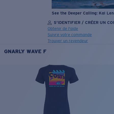
See the Deeper Calling: Kai Le
S’IDENTIFIER / CRÉER UN C
Obtenir de l'aide
Suivre votre commande
Trouver un revendeur
GNARLY WAVE F
OBJECTIF MIS À JOUR
AJOUTÉ AU PANIER!
Prix :
Gratuit
Quantité:
Prix :
Gratuit
Quantité: