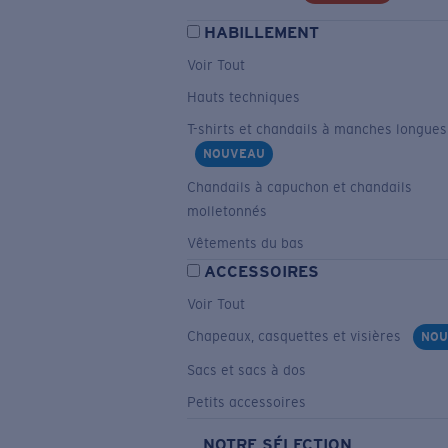
HABILLEMENT
Voir Tout
Hauts techniques
T-shirts et chandails à manches longues
NOUVEAU
Chandails à capuchon et chandails
molletonnés
Vêtements du bas
ACCESSOIRES
Voir Tout
Chapeaux, casquettes et visières
NOU
Sacs et sacs à dos
Petits accessoires
NOTRE SÉLECTION