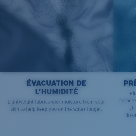
ÉVACUATION DE
PR
L’HUMIDITÉ
Pl
caract
Lightweight fabrics wick moisture from your
chi
skin to help keep you on the water longer.
dissi