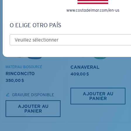
PANIER
AJOUTER AU
PANIER
www.costadelmar.com/en-us
O ELIGE OTRO PAÍS
CANAVERAL
MATÉRIAU BIOSOURCÉ
RINCONCITO
409,00 $
350,00 $
AJOUTER AU
GRAVURE DISPONIBLE
PANIER
AJOUTER AU
PANIER