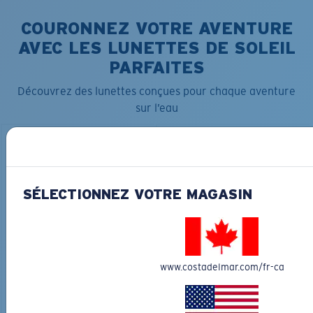
COURONNEZ VOTRE AVENTURE
AVEC LES LUNETTES DE SOLEIL
PARFAITES
Découvrez des lunettes conçues pour chaque aventure
sur l’eau
SÉLECTIONNEZ VOTRE MAGASIN
LOS ALIJOS
MATÉRIAU BIOSOURCÉ
RINCON
336,00 $
350,00 $
www.costadelmar.com/fr-ca
GRAVURE DISPONIBLE
GRAVURE DISPONIBLE
AJOUTER AU