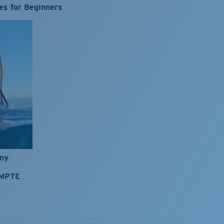
es for Beginners
nny
OMPTE