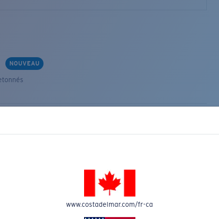
s
NOUVEAU
etonnés
VEAU
www.costadelmar.com/fr-ca