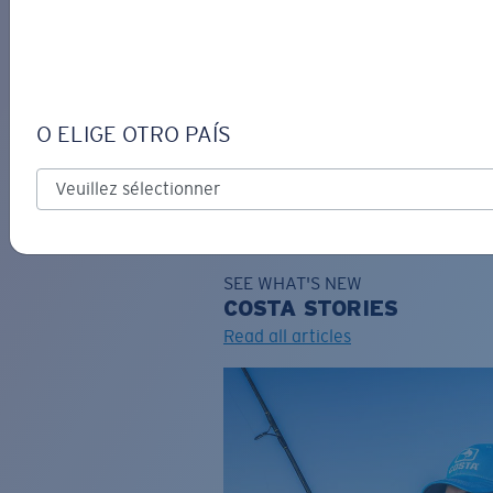
DE
O ELIGE OTRO PAÍS
GRAVURE
Costa Stories
SEE WHAT'S NEW
COSTA
STORIES
Read all articles