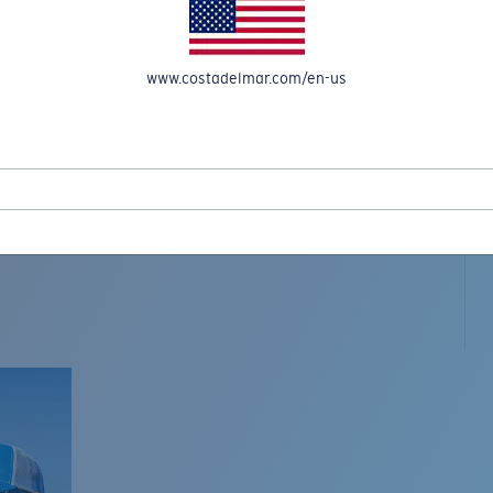
www.costadelmar.com/en-us
L MAR WOVEN
Costa Stories