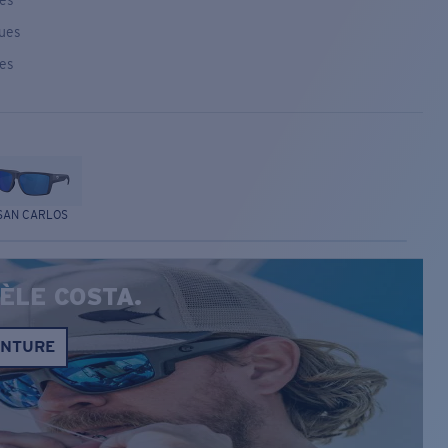
ses
ques
ses
SAN CARLOS
ÈLE COSTA.
ONTURE