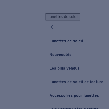
Skip to main content
Lunettes de soleil
LES PLUS RECHERCHÉS
Lunettes de soleil personnalisées
Nouveau
Meilleures ventes de lunettes de soleil
Lunettes de soleil
Nouveaux modèles solaires
LIENS UTILES
Nouveautés
Verres de rechange
Les plus vendus
Garantie et Réparations
Lunettes correctrices
Lunettes de soleil de lecture
Accessoires pour lunettes