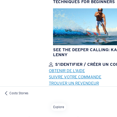
TECHNIQUES FOR BEGINNERS
SEE THE DEEPER CALLING: KA
LENNY
S’IDENTIFIER / CRÉER UN C
OBTENIR DE L'AIDE
SUIVRE VOTRE COMMANDE
TROUVER UN REVENDEUR
OBJECTIF MIS À JOUR
AJOUTÉ AU PANIER!
Costa Stories
Explore
Prix :
Gratuit