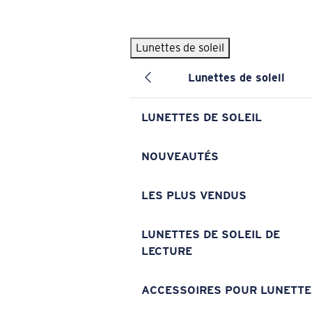
Skip to main content
Lunettes de soleil
LES PLUS RECHERCHÉS
Lunettes de soleil
Lunettes de soleil personnalisées
Nouveau
Meilleures ventes de lunettes de soleil
LUNETTES DE SOLEIL
Nouveaux modèles solaires
LIENS UTILES
NOUVEAUTÉS
Verres de rechange
LES PLUS VENDUS
Garantie et Réparations
Lunettes correctrices
LUNETTES DE SOLEIL DE
LECTURE
ACCESSOIRES POUR LUNETTE