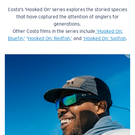
Costa's 'Hooked On' series explores the storied species
that have captured the attention of anglers for
generations.
Other Costa films in the series include
‘Hooked On:
Bluefin,’
‘
Hooked On: Redfish,’
and
‘Hooked On: Sailfish
.