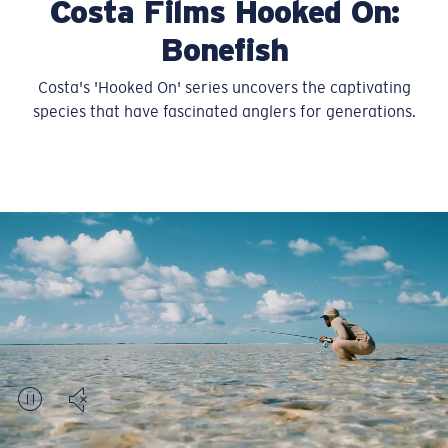
Costa Films Hooked On:
Quantité:
Bonefish
Prix :
Gratuit
Costa's 'Hooked On' series uncovers the captivating
Quantité:
species that have fascinated anglers for generations.