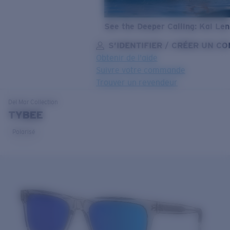
See the Deeper Calling: Kai Le
S’IDENTIFIER / CRÉER UN C
Obtenir de l'aide
Suivre votre commande
Trouver un revendeur
OBJECTIF MIS À JOUR
AJOUTÉ AU PANIER!
Del Mar
Collection
TYBEE
Polarisé
Prix :
Gratuit
Quantité:
Prix :
Gratuit
Quantité: