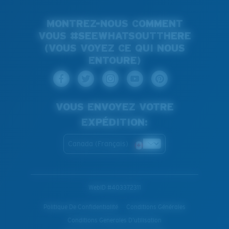
MONTREZ-NOUS COMMENT
VOUS #SEEWHATSOUTTHERE
(VOUS VOYEZ CE QUI NOUS
ENTOURE)
VOUS ENVOYEZ VOTRE
EXPÉDITION:
Canada (Français)
WebID #
403372311
Politique De Confidentialité
Conditions Générales
Conditions Generales D’utilisation