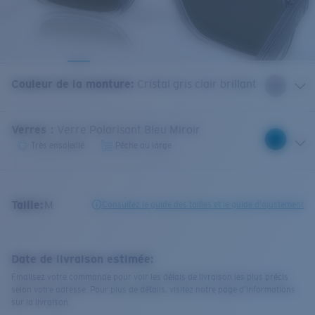
Couleur de la monture
:
Cristal gris clair brillant
Verres
:
Verre Polarisant Bleu Miroir
Très ensoleillé
Pêche au large
Taille:
M
Consultez le guide des tailles et le guide d'ajustement
Date de livraison estimée:
Finalisez votre commande pour voir les délais de livraison les plus précis
selon votre adresse. Pour plus de détails, visitez notre page d’informations
sur la livraison.