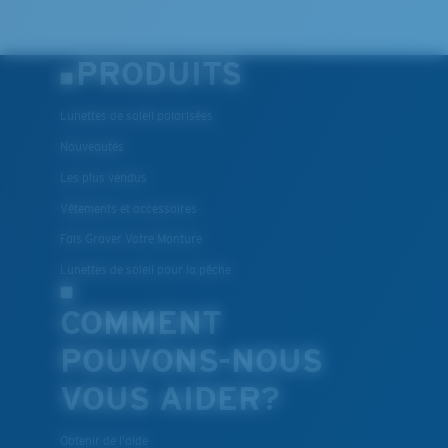
PRODUITS
Lunettes de soleil polarisées
Nouveautés
Les plus vendus
Vêtements et accessoires
Fais Graver Votre Monture
Lunettes de soleil pour la pêche
COMMENT
POUVONS-NOUS
VOUS AIDER?
Obtenir de l'aide