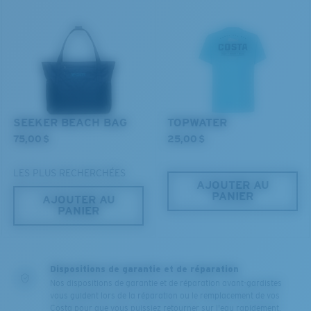
SEEKER BEACH BAG
TOPWATER
75,00 $
25,00 $
LES PLUS RECHERCHÉES
AJOUTER AU
PANIER
AJOUTER AU
PANIER
Dispositions de garantie et de réparation
Nos dispositions de garantie et de réparation avant-gardistes
vous guident lors de la réparation ou le remplacement de vos
Costa pour que vous puissiez retourner sur l'eau rapidement.