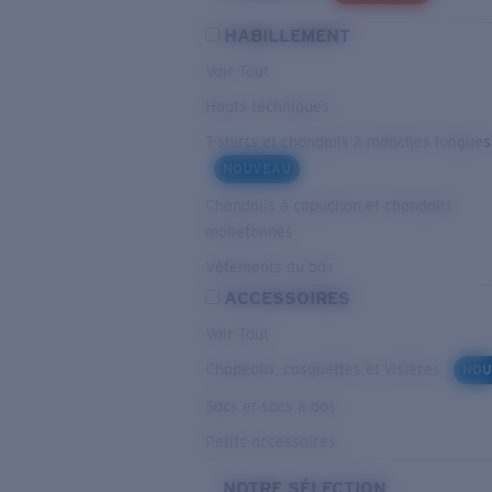
HABILLEMENT
Voir Tout
Hauts techniques
T-shirts et chandails à manches longues
NOUVEAU
Chandails à capuchon et chandails
molletonnés
Vêtements du bas
ACCESSOIRES
Voir Tout
Chapeaux, casquettes et visières
NOU
Sacs et sacs à dos
Petits accessoires
NOTRE SÉLECTION