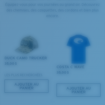
Équipez-vous pour vos journées au grand air. Découvrez
des chemises, des casquettes, des cordons et bien plus
encore.
XL
Les deux dernières chevilles?
DUCK CAMO TRUCKER
35,00 $
Vous cherchez peut-être une monture de
grande
COSTA C WAVE
taille.
35,00 $
LES PLUS RECHERCHÉES
AJOUTER AU
PANIER
AJOUTER AU
PANIER