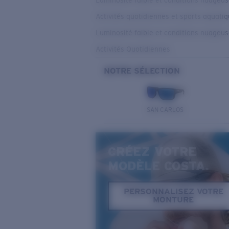
Luminosité faible et conditions nuageu
Activités quotidiennes et sports aquati
Luminosité faible et conditions nuageu
Activités Quotidiennes
NOTRE SÉLECTION
SAN CARLOS
CRÉEZ VOTRE
MODÈLE COSTA.
PERSONNALISEZ VOTRE
MONTURE