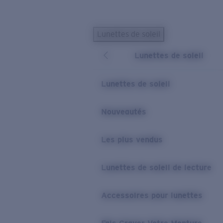
Skip to main content
Lunettes de soleil
LES PLUS RECHERCHÉS
Lunettes de soleil
Lunettes de soleil personnalisées
Nouveau
Meilleures ventes de lunettes de soleil
Lunettes de soleil
Nouveaux modèles solaires
LIENS UTILES
Nouveautés
Verres de rechange
Les plus vendus
Garantie et Réparations
Lunettes correctrices
Lunettes de soleil de lecture
Accessoires pour lunettes