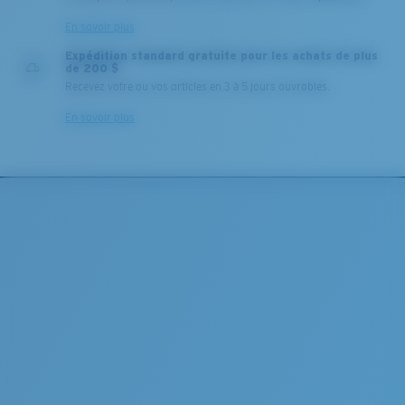
En savoir plus
Expédition standard gratuite pour les achats de plus
de 200 $
Recevez votre ou vos articles en 3 à 5 jours ouvrables.
En savoir plus