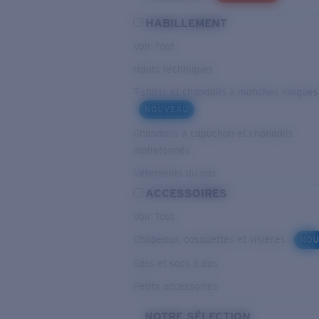
HABILLEMENT
Voir Tout
Hauts techniques
T-shirts et chandails à manches longues
NOUVEAU
Chandails à capuchon et chandails
molletonnés
Vêtements du bas
ACCESSOIRES
Voir Tout
Chapeaux, casquettes et visières
NOU
Sacs et sacs à dos
Petits accessoires
NOTRE SÉLECTION