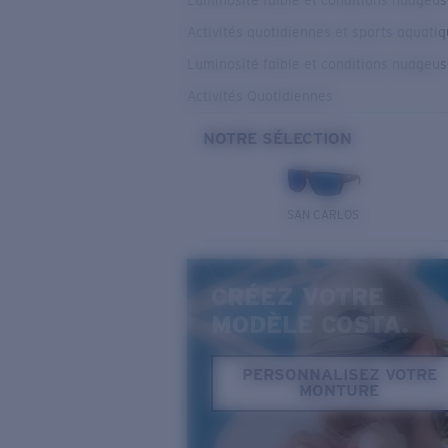
Luminosité faible et conditions nuageu
Activités quotidiennes et sports aquati
Luminosité faible et conditions nuageu
Activités Quotidiennes
NOTRE SÉLECTION
SAN CARLOS
CRÉEZ VOTRE
MODÈLE COSTA.
PERSONNALISEZ VOTRE
MONTURE