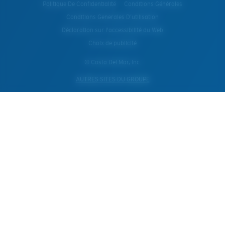
Politique De Confidentialité
Conditions Générales
Conditions Generales D’utilisation
Déclaration sur l'accessibilité du Web
Choix de publicité
© Costa Del Mar, Inc.
AUTRES SITES DU GROUPE