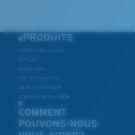
PRODUITS
Lunettes de soleil polarisées
Nouveautés
Les plus vendus
Vêtements et accessoires
Fais Graver Votre Monture
Lunettes de soleil pour la pêche
COMMENT
POUVONS-NOUS