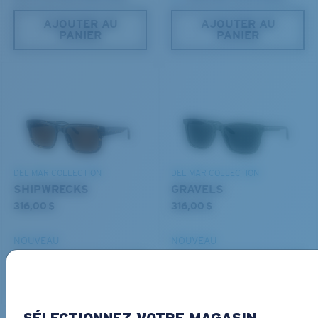
AJOUTER AU
AJOUTER AU
PANIER
PANIER
S
M
Jusqu’au bout?
Vous cherchez peut-être une monture de
petite
ou de
taille
moyenne
.
Clarté supérieure et résistance aux rayures
Le verre fournit une matière d’une clarté optimale
DEL MAR COLLECTION
DEL MAR COLLECTION
Les miroirs encapsulés (entre les couches de verre)
SHIPWRECKS
GRAVELS
sont anti-rayures
316,00 $
316,00 $
20 % plus fins et 22 % plus légers que la moyenne
des verres polarisants
NOUVEAU
NOUVEAU
AJOUTER AU
AJOUTER AU
M
L
PANIER
PANIER
BREVET U.S. N° 6.334.680
Chevilles du milieu?
BREVET U.S. N° 6.604.824
SÉLECTIONNEZ VOTRE MAGASIN