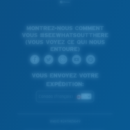
MONTREZ-NOUS COMMENT
VOUS #SEEWHATSOUTTHERE
(VOUS VOYEZ CE QUI NOUS
ENTOURE)
VOUS ENVOYEZ VOTRE
EXPÉDITION:
Canada (Français)
WebID #
241965649