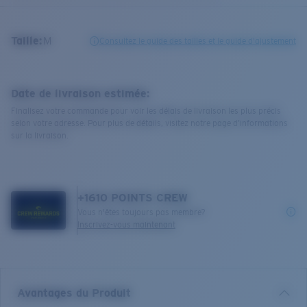
Taille:
M
Consultez le guide des tailles et le guide d'ajustement
Date de livraison estimée:
Finalisez votre commande pour voir les délais de livraison les plus précis
selon votre adresse. Pour plus de détails, visitez notre page d’informations
sur la livraison.
+
1610
POINTS CREW
Vous n'êtes toujours pas membre?
Inscrivez-vous maintenant
Avantages du Produit