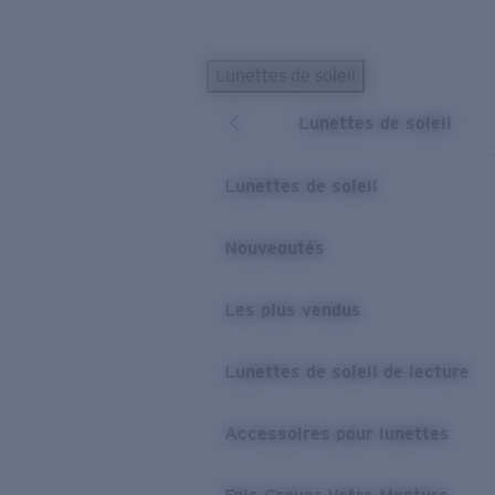
Skip to main content
Lunettes de soleil
LES PLUS RECHERCHÉS
Lunettes de soleil
Lunettes de soleil personnalisées
Nouveau
Meilleures ventes de lunettes de soleil
Lunettes de soleil
Nouveaux modèles solaires
LIENS UTILES
Nouveautés
Verres de rechange
Les plus vendus
Garantie et Réparations
Lunettes correctrices
Lunettes de soleil de lecture
Accessoires pour lunettes